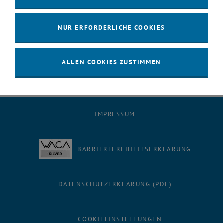
Alle 4 haben mit ihren Beiträgen unseren Forschungsbereich
erfolgreich vertreten und vor Allem: Sehr viel Spaß dabei gehabt! Nur
NUR ERFORDERLICHE COOKIES
weiter so!
ALLEN COOKIES ZUSTIMMEN
IMPRESSUM
BARRIEREFREIHEITSERKLÄRUNG
DATENSCHUTZERKLÄRUNG (PDF)
COOKIEEINSTELLUNGEN