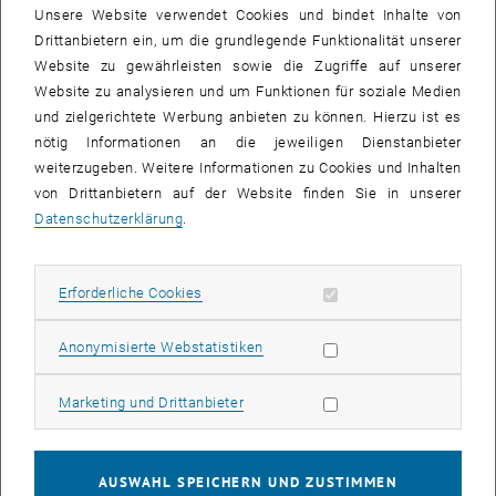
Unsere Website verwendet Cookies und bindet Inhalte von
Drittanbietern ein, um die grundlegende Funktionalität unserer
Website zu gewährleisten sowie die Zugriffe auf unserer
Website zu analysieren und um Funktionen für soziale Medien
und zielgerichtete Werbung anbieten zu können. Hierzu ist es
nötig Informationen an die jeweiligen Dienstanbieter
weiterzugeben. Weitere Informationen zu Cookies und Inhalten
von Drittanbietern auf der Website finden Sie in unserer
Bild v
Datenschutzerklärung
.
Ein kleiner Rückblick: Sara Neuburg konnte auf die Abfallsituation in
Erforderliche Cookies zulassen
Erforderliche Cookies
Uganda aufmerksam machen und somit den Fokus des APPEAR III
Projekts @ Clean and Prosperous Uganda gut präsentieren.
Statistik Cookies zulassen
Anonymisierte Webstatistiken
Währenddessen haben Veronika Kladnik und Betül Gök den
Besuchenden Einblicke in das Urban Waste Projekt gewährt.
Marketing Cookies zulassen
Marketing und Drittanbieter
Stefani Rivić durfte als Keynote-Speakerin beim ersten Workshop
der @ISWA International Solid Waste Association und @IWWG -
International Waste Working Group auftreten.
AUSWAHL SPEICHERN UND ZUSTIMMEN