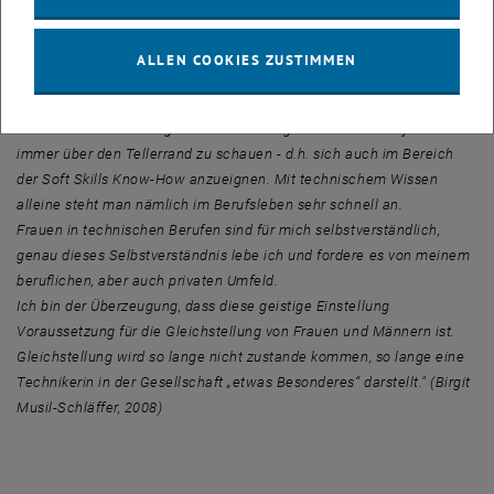
Forderung, das Gelernte zu vernetzen, geholfen. Das macht
technische Studien zwar besonders mühsam, hilft aber im
Berufsleben sehr.
ALLEN COOKIES ZUSTIMMEN
Mein Tipp für neue Absolventinnen ist, die Zeit des Studiums -
soweit dies die Prüfungen zulassen - zu genießen und auf jedem Fall
immer über den Tellerrand zu schauen - d.h. sich auch im Bereich
der Soft Skills Know-How anzueignen. Mit technischem Wissen
alleine steht man nämlich im Berufsleben sehr schnell an.
Frauen in technischen Berufen sind für mich selbstverständlich,
genau dieses Selbstverständnis lebe ich und fordere es von meinem
beruflichen, aber auch privaten Umfeld.
Ich bin der Überzeugung, dass diese geistige Einstellung
Voraussetzung für die Gleichstellung von Frauen und Männern ist.
Gleichstellung wird so lange nicht zustande kommen, so lange eine
Technikerin in der Gesellschaft „etwas Besonderes“ darstellt." (Birgit
Musil-Schläffer, 2008)