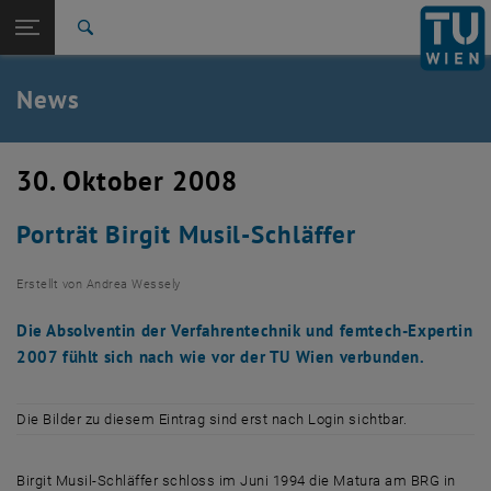
Studium
Seitennavigation öffnen
TU Login
Forschung
Suche
International
Quicklinks
News
Quicklinks-Menü umschalten
Karriere
Zur 1. Menü Ebene
TU Wien
30. Oktober 2008
Zurück zur letzten Ebene:
Aktuelles
Zurück: Subseiten von Aktuelles auflisten
Porträt Birgit Musil-Schläffer
News
Erstellt von
Andrea Wessely
Die Absolventin der Verfahrentechnik und femtech-Expertin
2007 fühlt sich nach wie vor der TU Wien verbunden.
Die Bilder zu diesem Eintrag sind erst nach Login sichtbar.
Birgit Musil-Schläffer schloss im Juni 1994 die Matura am BRG in