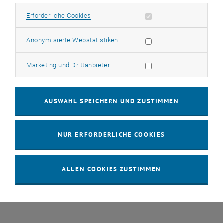
Erforderliche Cookies zulassen
Erforderliche Cookies
IMPRESSUM
Statistik Cookies zulassen
Anonymisierte Webstatistiken
BARRIEREFREIHEITSERKLÄRUNG
Marketing Cookies zulassen
Marketing und Drittanbieter
DATENSCHUTZERKLÄRUNG (PDF)
AUSWAHL SPEICHERN UND ZUSTIMMEN
COOKIEEINSTELLUNGEN
NUR ERFORDERLICHE COOKIES
© TU Wien
# 1502
ALLEN COOKIES ZUSTIMMEN