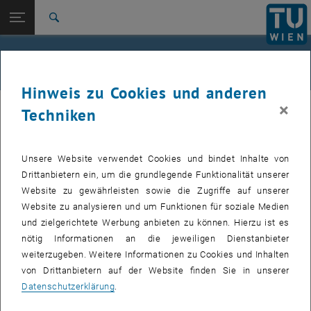
Studium
Seitennavigation öffnen
EN
TU Login
Forschung
Suche
International
Quicklinks
News
Quicklinks-Menü umschalten
Karriere
Hinweis zu Cookies und anderen
Zur 1. Menü Ebene
TU Wien
×
01. März 2022
Techniken
Zurück zur letzten Ebene:
Aktuelles
Zurück: Subseiten von Aktuelles auflisten
Mila Kössldorfer verlässt das SRF
News
Unsere Website verwendet Cookies und bindet Inhalte von
Drittanbietern ein, um die grundlegende Funktionalität unserer
Mila Kössldorfer hat mit Ende Februar das SRF verlassen. Das
Website zu gewährleisten sowie die Zugriffe auf unserer
gesamte Team bedankt sich für die ausgezeichnete
Website zu analysieren und um Funktionen für soziale Medien
Zusammenarbeit und Unterstützung in Lehre, Forschung und
und zielgerichtete Werbung anbieten zu können. Hierzu ist es
Verwaltung - insbesondere für die großartige Unterstützung im
nötig Informationen an die jeweiligen Dienstanbieter
Rahmen der Aufbereitung der GIS-Lehrunterlagen!
weiterzugeben. Weitere Informationen zu Cookies und Inhalten
von Drittanbietern auf der Website finden Sie in unserer
Datenschutzerklärung
.