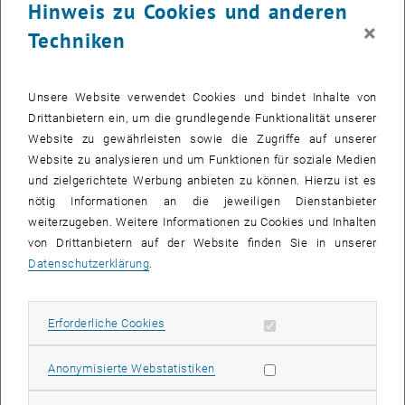
Personen über 65
Hinweis zu Cookies und anderen
×
„Für Menschen über 65 ist jeder Schritt vor die Haustüre ein Risiko.
Techniken
Dennoch müssen sie täglichen Erledigungen nachgehen“, sagt
Aggelos Soteropoulos vom Institut für Raumplanung der TU Wien.
„Schon am Gehsteig stellen sie dann fest, dass sie
Unsere Website verwendet Cookies und bindet Inhalte von
entgegenkommenden Passanten nicht mit genügend
Drittanbietern ein, um die grundlegende Funktionalität unserer
Sicherheitsabstand ausweichen können, ohne auf die Fahrbahn
Website zu gewährleisten sowie die Zugriffe auf unserer
auszuweichen. Das sorgt für Verunsicherung.“
Website zu analysieren und um Funktionen für soziale Medien
und zielgerichtete Werbung anbieten zu können. Hierzu ist es
Aggelos Soteropoulos und Robert Kalasek kategorisierten die
nötig Informationen an die jeweiligen Dienstanbieter
Straßen Wiens daher nach zwei Kriterien: Nach dem Anteil der
weiterzugeben. Weitere Informationen zu Cookies und Inhalten
Gehsteige, die nicht genügend Sicherheitsabstand erlauben, und
von Drittanbietern auf der Website finden Sie in unserer
nach dem Anteil der über 65-Jährigen in der Bevölkerung.
Datenschutzerklärung
.
Dabei zeigte sich: In ganz Wien gibt es Gegenden, in denen es
sinnvoll wäre, mehr Platz für Fußgänger_innen zu schaffen. In den
Außenbezirken sind die Gehsteige vielerorts besonders schmal,
Erforderliche Cookies zulassen
Erforderliche Cookies
dafür gibt es gerade in den Innenbezirken viele Gegenden mit einem
hohen Anteil älterer Menschen. In fast allen Bezirken gibt es
Statistik Cookies zulassen
Anonymisierte Webstatistiken
kritische Punkte, an denen schmale Gehsteige und ein hoher Anteil
der Altersgruppe 65+ zusammentreffen. Solche Gebiete finden sich