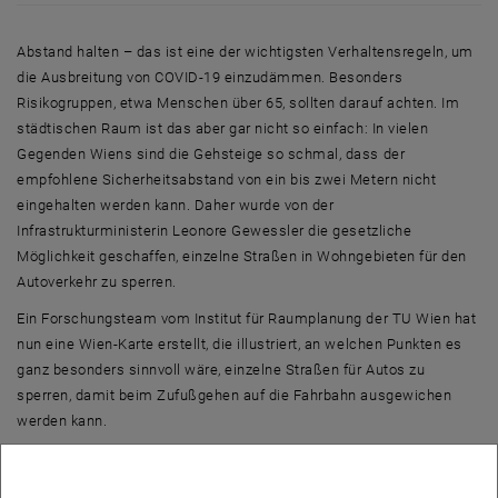
Abstand halten – das ist eine der wichtigsten Verhaltensregeln, um
die Ausbreitung von COVID-19 einzudämmen. Besonders
Risikogruppen, etwa Menschen über 65, sollten darauf achten. Im
städtischen Raum ist das aber gar nicht so einfach: In vielen
Gegenden Wiens sind die Gehsteige so schmal, dass der
empfohlene Sicherheitsabstand von ein bis zwei Metern nicht
eingehalten werden kann. Daher wurde von der
Infrastrukturministerin Leonore Gewessler die gesetzliche
Möglichkeit geschaffen, einzelne Straßen in Wohngebieten für den
Autoverkehr zu sperren.
Ein Forschungsteam vom Institut für Raumplanung der TU Wien hat
nun eine Wien-Karte erstellt, die illustriert, an welchen Punkten es
ganz besonders sinnvoll wäre, einzelne Straßen für Autos zu
sperren, damit beim Zufußgehen auf die Fahrbahn ausgewichen
werden kann.
Problemzone: Schmale Gehsteige und viele