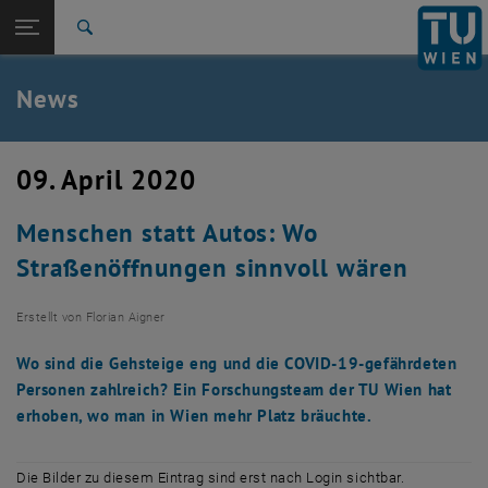
Studium
Seitennavigation öffnen
TU Login
Forschung
Suche
International
Quicklinks
News
Quicklinks-Menü umschalten
Karriere
Zur 1. Menü Ebene
TU Wien
09. April 2020
Zurück zur letzten Ebene:
Aktuelles
Zurück: Subseiten von Aktuelles auflisten
Menschen statt Autos: Wo
News
Straßenöffnungen sinnvoll wären
Erstellt von
Florian Aigner
Wo sind die Gehsteige eng und die COVID-19-gefährdeten
Personen zahlreich? Ein Forschungsteam der TU Wien hat
erhoben, wo man in Wien mehr Platz bräuchte.
Die Bilder zu diesem Eintrag sind erst nach Login sichtbar.