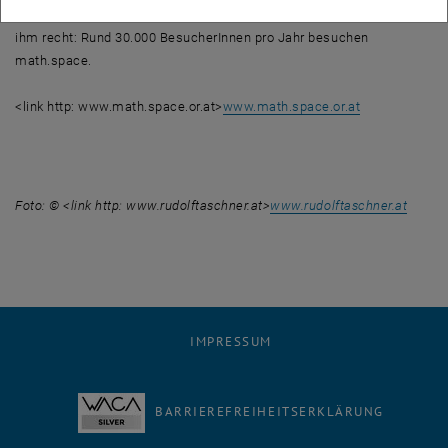
Abenteuerlandschaft der Mathematik einzuführen. Der Erfolg gibt
ihm recht: Rund 30.000 BesucherInnen pro Jahr besuchen
math.space.
<link http: www.math.space.or.at>
www.math.space.or.at
Foto: © <link http: www.rudolftaschner.at>
www.rudolftaschner.at
IMPRESSUM
BARRIEREFREIHEITSERKLÄRUNG