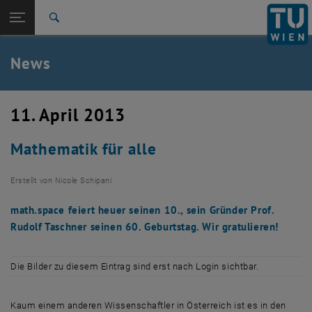
Studium
Seitennavigation öffnen
TU Login
Forschung
Suche
International
Quicklinks
News
Quicklinks-Menü umschalten
Karriere
Zur 1. Menü Ebene
TU Wien
11. April 2013
Zurück zur letzten Ebene:
Aktuelles
Zurück: Subseiten von Aktuelles auflisten
Mathematik für alle
News
Erstellt von
Nicole Schipani
math.space feiert heuer seinen 10., sein Gründer Prof.
Rudolf Taschner seinen 60. Geburtstag. Wir gratulieren!
Die Bilder zu diesem Eintrag sind erst nach Login sichtbar.
Kaum einem anderen Wissenschaftler in Österreich ist es in den