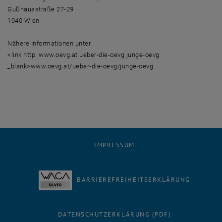
Gußhausstraße 27-29
1040 Wien
Nähere Informationen unter
<link http: www.oevg.at ueber-die-oevg junge-oevg
_blank>www.oevg.at/ueber-die-oevg/junge-oevg
IMPRESSUM
BARRIEREFREIHEITSERKLÄRUNG
DATENSCHUTZERKLÄRUNG (PDF)