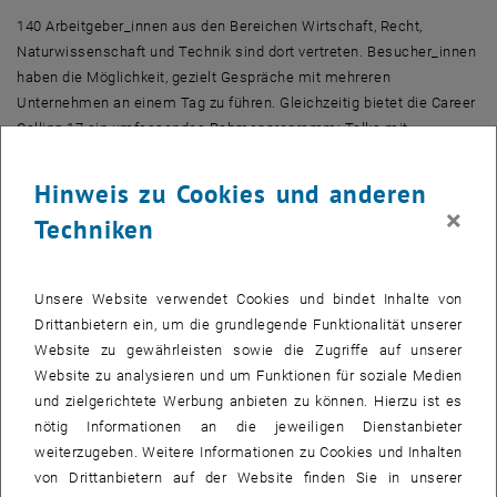
140 Arbeitgeber_innen aus den Bereichen Wirtschaft, Recht,
Naturwissenschaft und Technik sind dort vertreten. Besucher_innen
haben die Möglichkeit, gezielt Gespräche mit mehreren
Unternehmen an einem Tag zu führen. Gleichzeitig bietet die Career
Calling 17 ein umfassendes Rahmenprogramm: Talks mit
Spitzenmanager_innen der Österreichischen Wirtschaft geben
Einblick in Gehaltsverhandlungen und diskutieren über Start-ups
Hinweis zu Cookies und anderen
sowie Konzernkarrieren. Dieses Jahr neu: Die Speed Networking
×
Techniken
Area.
18. Oktober 2017, 10:00-18:00 Uhr
Unsere Website verwendet Cookies und bindet Inhalte von
Reed Messe Wien, Halle D
Drittanbietern ein, um die grundlegende Funktionalität unserer
Trabrennstraße 7
Website zu gewährleisten sowie die Zugriffe auf unserer
1020 Wien
Website zu analysieren und um Funktionen für soziale Medien
und zielgerichtete Werbung anbieten zu können. Hierzu ist es
Anmeldung und Bewerbung für Einzelgespräche sowie kostenloses
nötig Informationen an die jeweiligen Dienstanbieter
Eintrittsticket unter
weiterzugeben. Weitere Informationen zu Cookies und Inhalten
<link http: www.careercalling.at _blank>www.careercalling.at
von Drittanbietern auf der Website finden Sie in unserer