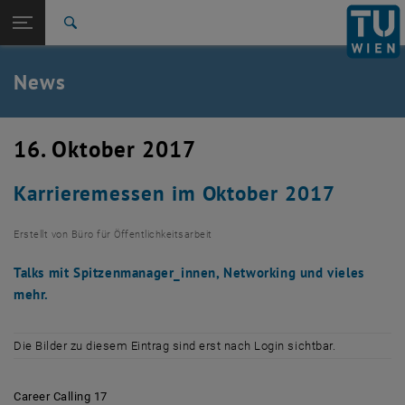
Studium
Seitennavigation öffnen
TU Login
Forschung
Suche
International
Quicklinks
News
Quicklinks-Menü umschalten
Karriere
Zur 1. Menü Ebene
TU Wien
16. Oktober 2017
Zurück zur letzten Ebene:
Aktuelles
Zurück: Subseiten von Aktuelles auflisten
Karrieremessen im Oktober 2017
News
Erstellt von
Büro für Öffentlichkeitsarbeit
Talks mit Spitzenmanager_innen, Networking und vieles
mehr.
Die Bilder zu diesem Eintrag sind erst nach Login sichtbar.
Career Calling 17