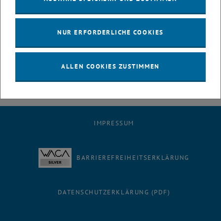
Konkurrenz abheben. Aufgrund der großen Nachfrage im letzten
Jahr bieten wir
am 23. September 2020
wieder ein
CEC Update zu
diesem Thema an. Nutzen Sie den
Frühbucherpreis
bis 17. August
NUR ERFORDERLICHE COOKIES
2020!
Weiter Informationen finden Sie hier.
ALLEN COOKIES ZUSTIMMEN
IMPRESSUM
BARRIEREFREIHEITSERKLÄRUNG
DATENSCHUTZERKLÄRUNG (PDF)