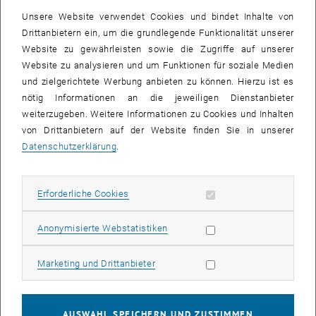
Unsere Website verwendet Cookies und bindet Inhalte von
Drittanbietern ein, um die grundlegende Funktionalität unserer
Website zu gewährleisten sowie die Zugriffe auf unserer
Website zu analysieren und um Funktionen für soziale Medien
und zielgerichtete Werbung anbieten zu können. Hierzu ist es
nötig Informationen an die jeweiligen Dienstanbieter
weiterzugeben. Weitere Informationen zu Cookies und Inhalten
von Drittanbietern auf der Website finden Sie in unserer
Datenschutzerklärung
.
Erforderliche Cookies zulassen
Erforderliche Cookies
Bild v
© Mag. Michael Mrkvicka
Statistik Cookies zulassen
Anonymisierte Webstatistiken
Marketing Cookies zulassen
Marketing und Drittanbieter
Das Erstellen von hochwertigen Immobilienfotos muss nicht
kompliziert sein! Lernen Sie das Einmaleins der
Immobilienfotografie, um Fotos zu machen, die sich von der
AUSWAHL SPEICHERN UND ZUSTIMMEN