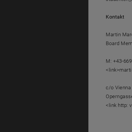
Kontakt
Martin Mar
Board Memb
M: +43-669
<link>mart
c/o Vienna
Operngasse
<link http: 