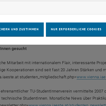
rketing Cookies zulassen
kend 4. Juli - Eröffnungsparty der IAESTE Summer Rec
mmen jedes Jahr etwa 50 PraktikantInnen aus 35 Länder
CHERN UND ZUSTIMMEN
NUR ERFORDERLICHE COOKIES
e zahlreichen Events, die während des Sommers organis
 www.vienna.iaeste.at trainees_srmail.php>
www.vienna.iae
rInnen gesucht
he Mitarbeit mit internationalem Flair, interessante Pr
tige Kooperationen sind seit fast 20 Jahren Stärken und 
.iaeste.at studenten_mitgliedschaft.php>
www.vienna.iaes
ehrenamtlicher TU-StudentInnenverein vermittelte 2007 ca
 technische StudentInnen. Monatliche News über Praktika 
newsletter.php>
www.vienna.iaeste.at/studenten_newslett