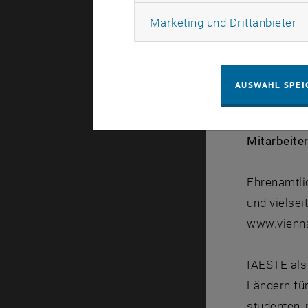
Ma
Marketing und Drittanbieter
Vienna Wee
In Wien ko
AUSWAHL SPEI
kennen! Di
<link http:
Mitarbeite
Ehrenamtlic
und vielsei
www.vienna
IAESTE als 
Ländern für
studenten_