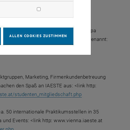
eption
n zusammen und lernen mit IAESTE Europa
ALLEN COOKIES ZUSTIMMEN
iert werden, werden Summer Reception genannt:
ste.at/trainees_srmail.php
ojektgruppen, Marketing, Firmenkundenbetreuung
machen den Spaß an IAESTE aus: <link http:
te.at/studenten_mitgliedschaft.php
. 50 internationale Praktikumsstellen in 35
und Events: <link http: www.vienna.iaeste.at
er.php