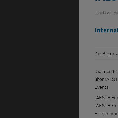
Erstellt von
Ma
Interna
Die Bilder 
Die meiste
über IAESTE
Events.
IAESTE Fir
IAESTE kos
Firmenpräs