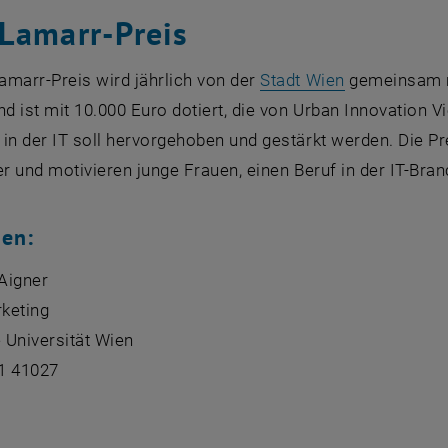
Lamarr-Preis
, öffnet eine
amarr-Preis wird jährlich von der
Stadt Wien
gemeinsam 
nd ist mit 10.000 Euro dotiert, die von
Urban Innovation V
in der IT soll hervorgehoben und gestärkt werden. Die P
er und motivieren junge Frauen, einen Beruf in der IT-Bran
gen:
 Aigner
keting
 Universität Wien
1 41027