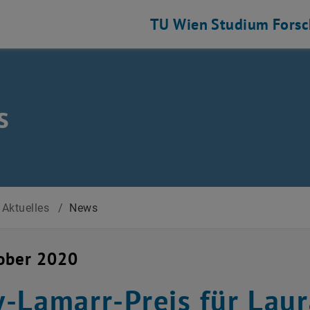
TU Wien
Studium
Fors
s
Aktuelles
/
News
ober 2020
-Lamarr-Preis für Laur