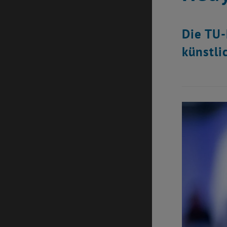
Die TU-
künstli