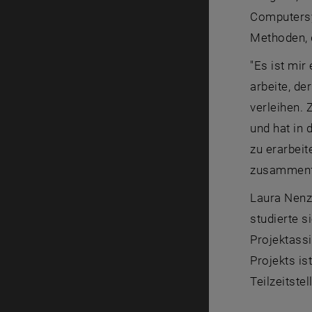
Computersy
Methoden, 
"Es ist mir
arbeite, de
verleihen. 
und hat in 
zu erarbeit
zusammenfa
Laura Nenzi
studierte s
Projektassi
Projekts i
Teilzeitste