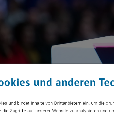
ookies und anderen Te
s und bindet Inhalte von Drittanbietern ein, um die gru
 des Hedy-Lamarr Preises.
 die Zugriffe auf unserer Website zu analysieren und u