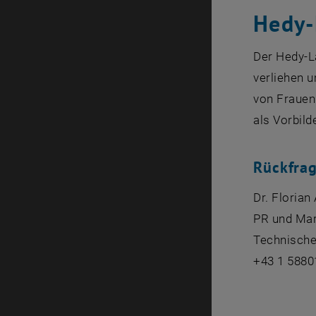
Hedy-
Der Hedy-L
verliehen u
von Frauen 
als Vorbild
Rückfra
Dr. Florian
PR und Mar
Technische
+43 1 5880