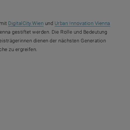
 externe URL in einem neuen Fenster
, öffnet eine externe URL in einem ne
, öffnet
mit
DigitalCity.Wien
und
Urban Innovation Vienna
ienna
gestiftet werden. Die Rolle und Bedeutung
reisträgerinnen dienen der nächsten Generation
che zu ergreifen.