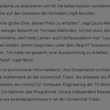
steme zu analysieren um ihr Verhalten besser verstehen 
die auf den Gesetzen der formalen Logik beruhen.
 eine große Ehre, diesen Preis zu erhalten.“, sagt Laura Ne
r weniger bekannt ist: formale Methoden. Ich bin stolz, d
Zweitens, weil Hedy Lamarr auch Schauspielerin war." Laura
den letzten Jahren begonnen, unter dem Begriff "wissensc
en. "Ich hätte nie gedacht, eine Auszeichnung zu erhalten
sst", sagt Nenzi.
 ist promovierte Informatikerin. Ihre Dissertation schlos
ie Mathematik an der Universität Triest. Sie arbeitete als 
stentin am Institut für Computer Engineering der TU Wien
st (im Rahmen des Programms „
Young Independent Resea
lle als Assistenzprofessorin an der Universität Triest.