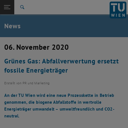
Studium
Seitennavigation öffnen
TU Login
Forschung
Suche
International
Quicklinks
News
Quicklinks-Menü umschalten
Karriere
Zur 1. Menü Ebene
TU Wien
06. November 2020
Zurück zur letzten Ebene:
Aktuelles
Zurück: Subseiten von Aktuelles auflisten
Grünes Gas: Abfallverwertung ersetzt
News
fossile Energieträger
Erstellt von
PR und Marketing
An der TU Wien wird eine neue Prozesskette in Betrieb
genommen, die biogene Abfallstoffe in wertvolle
Energieträger umwandelt – umweltfreundlich und CO2-
neutral.