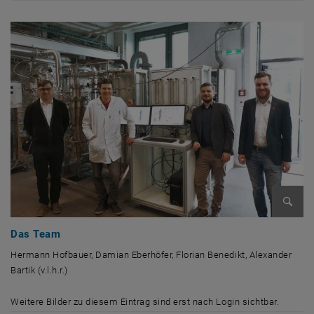
Bild v
Das Team
Hermann Hofbauer, Damian Eberhöfer, Florian Benedikt, Alexander
Bartik (v.l.h.r.)
Hermann Hofbauer, Damian Eberhöfer, Florian Benedikt, Alexander Bartik (
Weitere Bilder zu diesem Eintrag sind erst nach Login sichtbar.