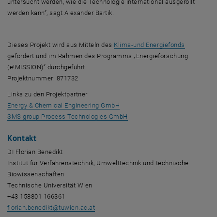
untersucht werden, wie die Technologie international ausgerollt
werden kann“, sagt Alexander Bartik.
, öffnet e
Dieses Projekt wird aus Mitteln des
Klima-und Energiefonds
gefördert und im Rahmen des Programms „Energieforschung
(e!MISSION)“ durchgeführt.
Projektnummer: 871732
Links zu den Projektpartner
, öffnet eine externe URL in ein
Energy & Chemical Engineering GmbH
, öffnet eine externe URL in 
SMS group Process Technologies GmbH
Kontakt
DI Florian Benedikt
Institut für Verfahrenstechnik, Umwelttechnik und technische
Biowissenschaften
Technische Universität Wien
+43 158801 166361
florian.benedikt
@
tuwien.ac.at