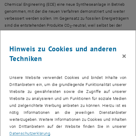
Chemical Engineering (ECE)
eine neue Syntheseanlage in Betrieb
genommen, mit der die neuen Verfahren demonstriert und weiter
verbessert werden sollen. Im Gegensatz zu fossilen Energieträgern
sind die entstehenden Produkte CO
-neutral, weil selbst bei der
2
Verbrennung der Produkte nur so viel CO
entsteht, wie ursprünglich
2
von den Pflanzen aus der Luft geholt wurde.
Hinweis zu Cookies und anderen
Die Bio-Variante von Erdgas und Diesel
×
Techniken
„Mit unserer Anlage können hochwertige Energieträger, wie zum
Beispiel grünes Gas, aus biogenen Abfallstoffen produziert werden.
Eine ganz ähnliche Prozesskette erlaubt auch die Herstellung von
Unsere Website verwendet Cookies und bindet Inhalte von
hochreinem Wasserstoff oder flüssigen Treibstoffen mit
Drittanbietern ein, um die grundlegende Funktionalität unserer
dieselähnlichen Eigenschaften. Solche Initiativen werden sowohl in
Website zu gewährleisten sowie die Zugriffe auf unserer
nationalen als auch in europäischen Verordnungen von der Politik
Website zu analysieren und um Funktionen für soziale Medien
gefordert“, sagt Prof. Hermann Hofbauer vom
Institut für
und zielgerichtete Werbung anbieten zu können. Hierzu ist es
Verfahrenstechnik, Umwelttechnik und Technische
nötig Informationen an die jeweiligen Dienstanbieter
, öffnet eine externe URL in einem neuen Fenster
Biowissenschaften
der TU Wien. Aus ökologischer und
weiterzugeben. Weitere Informationen zu Cookies und Inhalten
wirtschaftlicher Sicht ist es allerdings nicht sinnvoll, für die
von Drittanbietern auf der Website finden Sie in unserer
Erzeugung solcher Produkte Pflanzen zu verwenden, die eigens für
Datenschutzerklärung
.