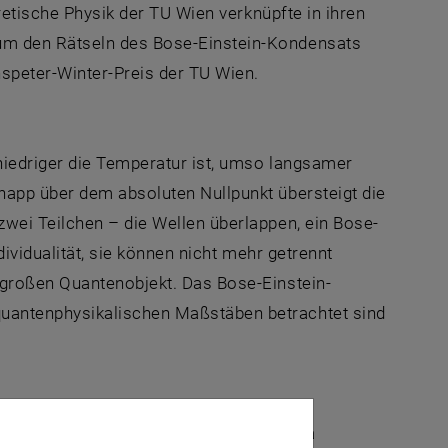
retische Physik der TU Wien verknüpfte in ihren
um den Rätseln des Bose-Einstein-Kondensats
speter-Winter-Preis der TU Wien.
niedriger die Temperatur ist, umso langsamer
napp über dem absoluten Nullpunkt übersteigt die
wei Teilchen – die Wellen überlappen, ein Bose-
dividualität, sie können nicht mehr getrennt
 großen Quantenobjekt. Das Bose-Einstein-
uantenphysikalischen Maßstäben betrachtet sind
 den man sich vorstellen kann“, sagt Iva