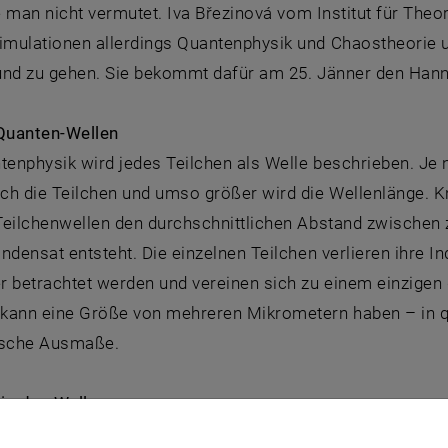
te man nicht vermutet. Iva Březinová vom Institut für Theo
mulationen allerdings Quantenphysik und Chaostheorie 
und zu gehen. Sie bekommt dafür am 25. Jänner den Hann
 Quanten-Wellen
tenphysik wird jedes Teilchen als Welle beschrieben. Je 
ch die Teilchen und umso größer wird die Wellenlänge. K
Teilchenwellen den durchschnittlichen Abstand zwischen z
ndensat entsteht. Die einzelnen Teilchen verlieren ihre In
r betrachtet werden und vereinen sich zu einem einzigen
kann eine Größe von mehreren Mikrometern haben – in q
ische Ausmaße.
in den Wellen
 ist das Bose-Einstein-Kondensat der geordnetste Zustand,