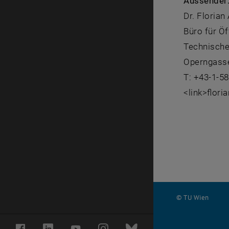
Aussender
Dr. Florian
Büro für Öf
Technische
Operngasse
T: +43-1-5
<link>flori
© TU Wien
#