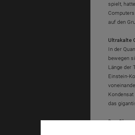
spielt, hat
Computersi
auf den Gr
Ultrakalte
In der Quan
bewegen si
Länge der 
Einstein-Ko
voneinande
Kondensat 
das gigant
Das Chaos 
„Eigentlich