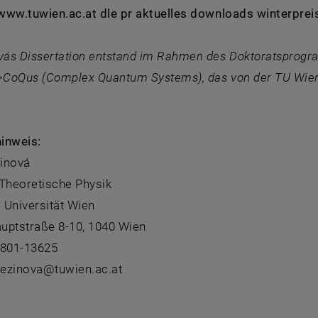
: www.tuwien.ac.at dle pr aktuelles downloads winterpre
ovás Dissertation entstand im Rahmen des Doktoratsprog
n>CoQus (Complex Quantum Systems)
, das von der TU Wie
inweis:
zinová
r Theoretische Physik
 Universität Wien
uptstraße 8-10, 1040 Wien
8801-13625
brezinova@tuwien.ac.at