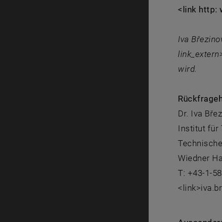
<link http
Iva Březin
link_exter
wird.
Rückfrageh
Dr. Iva Bře
Institut fü
Technische
Wiedner Ha
T: +43-1-5
<link>iva.