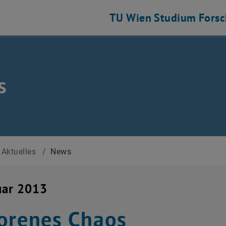
TU Wien
Studium
Fors
s
Aktuelles
/
News
uar 2013
orenes Chaos