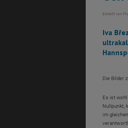
Erstellt von
Fl
Iva Bře
ultraka
Hannspe
Die Bilder 
Es ist wohl
Nullpunkt,
im gleichen
verantwort