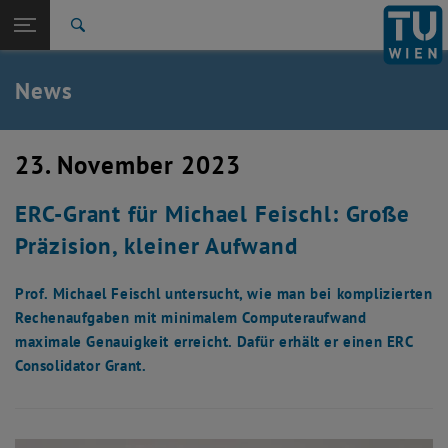
Studium
Seitennavigation öffnen
EN
TU Login
Forschung
Suche
International
Quicklinks
News
Quicklinks-Menü umschalten
Karriere
Zur 1. Menü Ebene
TU Wien
23. November 2023
Zurück zur letzten Ebene:
Aktuelles
Zurück: Subseiten von Aktuelles auflisten
ERC-Grant für Michael Feischl: Große
News
Präzision, kleiner Aufwand
Prof. Michael Feischl untersucht, wie man bei komplizierten
Rechenaufgaben mit minimalem Computeraufwand
maximale Genauigkeit erreicht. Dafür erhält er einen ERC
Consolidator Grant.