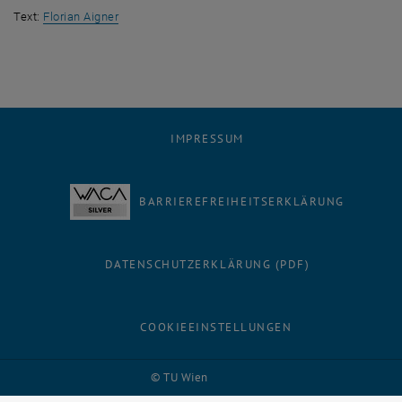
Text:
Florian Aigner
IMPRESSUM
BARRIEREFREIHEITSERKLÄRUNG
DATENSCHUTZERKLÄRUNG (PDF)
COOKIEEINSTELLUNGEN
Facebook
LinkedIn
YouTube
Instagram
Bluesky
© TU Wien
# 1502