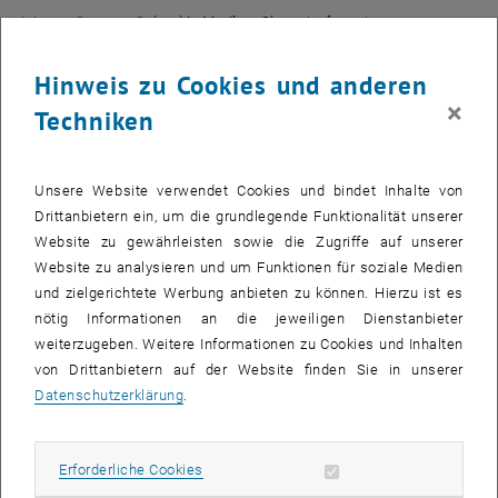
, öffnet eine externe URL in einem neuen Fens
Join our
Summer School
in Maribor
, Slovenia, focusing on
accessible, barrier-free, inclusive cross-border transport
. Together
with experts, individuals with disabilities, and students of different
Hinweis zu Cookies und anderen
disciplines, we shall explore how to create a barrier-free system for
×
Techniken
all. Through lectures and workshops, we shall design an accessible
network benefiting everyone. Of course, there will be also enough
time for socialising and to get in touch with the culture and people.
Unsere Website verwendet Cookies und bindet Inhalte von
Your personal advantage:
Each participant will obtain a certificate of
Drittanbietern ein, um die grundlegende Funktionalität unserer
participation with 3 ECTS credits, which you may get recognised at
Website zu gewährleisten sowie die Zugriffe auf unserer
your home university.
Website zu analysieren und um Funktionen für soziale Medien
und zielgerichtete Werbung anbieten zu können. Hierzu ist es
When?
nötig Informationen an die jeweiligen Dienstanbieter
Virtual part
:
24. June and 12 July 2024
.
weiterzugeben. Weitere Informationen zu Cookies und Inhalten
Physical part
von Drittanbietern auf der Website finden Sie in unserer
: from
1 July to 5 July 2024
(University of Maribor, Faculty of Civil Engineering, Transportation
Datenschutzerklärung
.
Engineering and Architecture, Slomškov trg 1 & Krekova ulica 2)
Information
about the summer school and
registration (deadline
Erforderliche Cookies zulassen
Erforderliche Cookies
st
, öffnet eine e
March 31
, 2024, limited participation)
is available
here
.