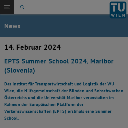
Studium
Seitennavigation öffnen
EN
TU Login
Forschung
Suche
International
Quicklinks
News
Quicklinks-Menü umschalten
Karriere
Zur 1. Menü Ebene
TU Wien
14. Februar 2024
Zurück zur letzten Ebene:
Aktuelles
Zurück: Subseiten von Aktuelles auflisten
EPTS Summer School 2024, Maribor
News
(Slovenia)
Das Institut für Transportwirtschaft und Logistik der WU
Wien, die Hilfsgemeinschaft der Blinden und Sehschwachen
Österreichs und die Universität Maribor veranstalten im
Rahmen der Europäischen Plattform der
Verkehrswissenschaften (EPTS) erstmals eine Summer
School.