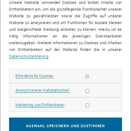
Unsere Website verwendet Cookies und bindet Inhalte von
Drittanbietern ein, um die grundlegende Funktionalität unserer
Die Bilder zu diesem Eintrag sind erst nach Login sichtbar.
Website zu gewährleisten sowie die Zugriffe auf unserer
Website zu analysieren und um Funktionen für soziale Medien
Die APA beobachtet seit 2004 im Auftrag der TU die
und zielgerichtete Werbung anbieten zu können. Hierzu ist es
österreichischen Printmedien und liefert die Ergebnisse
nötig Informationen an die jeweiligen Dienstanbieter
("Clippings") täglich in der Früh online im <link http: tu-
weiterzugeben. Weitere Informationen zu Cookies und Inhalten
wien.psp.apa.at psp5 do hitlist.act _blank link_extern>TU-
von Drittanbietern auf der Website finden Sie in unserer
Pressespiegel. Derzeit sind dort über 12.000 Artikel mit TU-Bezug
Datenschutzerklärung
.
oder über hochschulrelevante Themen verfügbar. Der Pressespiegel
ist von Rechnern im TUNET zugänglich.
Erforderliche Cookies zulassen
Erforderliche Cookies
Jetzt hat die APA dieses Service einer Neugestaltung unterzogen.
Die Darstellung ist übersichtlicher und durch Tag Clouds,
Statistik Cookies zulassen
Anonymisierte Webstatistiken
Personen-/Ortserkennung und Statistiken sinnvoll ergänzt. Es ist
durch einfache Registrierung (E-Mail-Adresse genügt) auch möglich,
Marketing Cookies zulassen
Marketing und Drittanbieter
sich die Anzeige personalisiert darstellen zu lassen, interessante
Clippings in einer persönlichen Ablage zu deponieren und sich
eigene Pressemappen zusammenzustellen.
AUSWAHL SPEICHERN UND ZUSTIMMEN