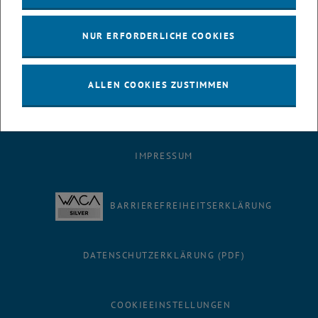
Wir werden dieses Service am 10. Februar für Sie aufschalten. Für
Rückfragen steht Ihnen Andrea Trummer (DW 41024,
NUR ERFORDERLICHE COOKIES
<link>andrea.trummer@tuwien.ac.at) gerne zur Verfügung.
ALLEN COOKIES ZUSTIMMEN
IMPRESSUM
BARRIEREFREIHEITSERKLÄRUNG
DATENSCHUTZERKLÄRUNG (PDF)
COOKIEEINSTELLUNGEN