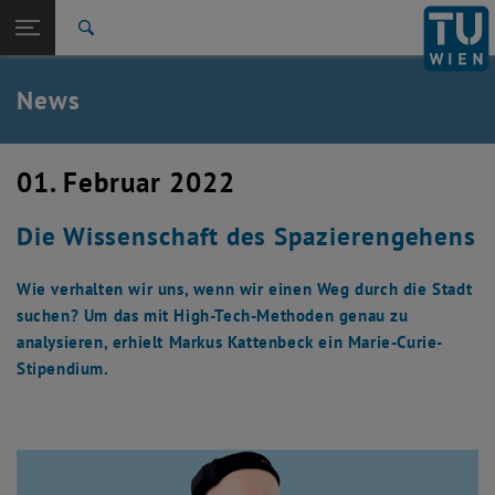
Studium
Seitennavigation öffnen
TU Login
Forschung
Suche
International
Quicklinks
News
Quicklinks-Menü umschalten
Karriere
Zur 1. Menü Ebene
TU Wien
01. Februar 2022
Zurück zur letzten Ebene:
Aktuelles
Zurück: Subseiten von Aktuelles auflisten
Die Wissenschaft des Spazierengehens
News
Wie verhalten wir uns, wenn wir einen Weg durch die Stadt
suchen? Um das mit High-Tech-Methoden genau zu
analysieren, erhielt Markus Kattenbeck ein Marie-Curie-
Stipendium.