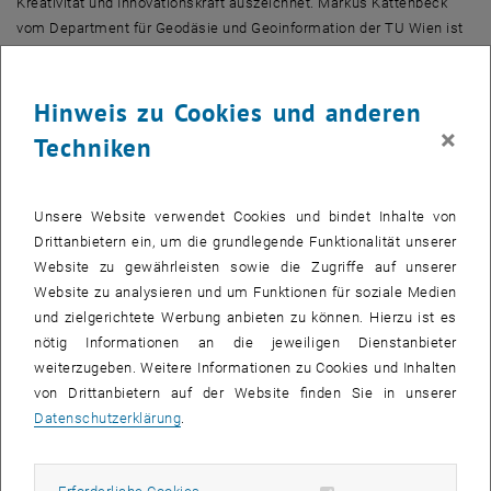
Kreativität und Innovationskraft auszeichnet. Markus Kattenbeck
vom
Department
für Geodäsie und Geoinformation der TU Wien ist
das nun gelungen: Er erhielt von der Europäischen Kommission die
Finanzierung für ein 30-monatiges Projekt zugesprochen, in dem mit
modernsten Messmethoden menschliches Verhalten analysiert
Hinweis zu Cookies und anderen
wird: Gesucht wird nach typischen Verhaltensmerkmalen, etwa im
×
Techniken
Bereich der Körpersprache oder der Augenbewegungen, an denen
erkennbar ist, ob sich Menschen gerade in einer bekannten
Umgebung befinden, oder ob sie Orientierungsprobleme haben und
Unsere Website verwendet Cookies und bindet Inhalte von
eventuell Hilfe gebrauchen könnten.
Drittanbietern ein, um die grundlegende Funktionalität unserer
Website zu gewährleisten sowie die Zugriffe auf unserer
Datenbrillen und Sensoren
Website zu analysieren und um Funktionen für soziale Medien
Seit Mai 2019 forscht Markus Kattenbeck im Team von Prof. Ioannis
und zielgerichtete Werbung anbieten zu können. Hierzu ist es
Giannopoulos und leitet dort das Labor für
Spatial-HCI
. Dort geht es
nötig Informationen an die jeweiligen Dienstanbieter
um die Interaktion von Menschen und
Computern
im räumlichen
weiterzugeben. Weitere Informationen zu Cookies und Inhalten
Kontext: Wie gehen wir Menschen etwa damit um, wenn uns mit
von Drittanbietern auf der Website finden Sie in unserer
Hilfe einer
Virtual-Reality
-Brille räumliche Daten präsentiert werden?
Datenschutzerklärung
.
Welchen Nutzen kann es haben, mit „
Augmented Reality
“ zu
arbeiten – also mit dem Einblenden von Zusatzinformation auf einer
Spezialbrille?
Erforderliche Cookies zulassen