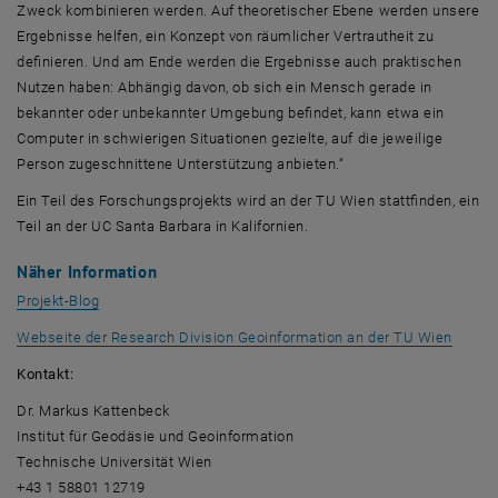
Zweck kombinieren werden. Auf theoretischer Ebene werden unsere
Ergebnisse helfen, ein Konzept von räumlicher Vertrautheit zu
definieren. Und am Ende werden die Ergebnisse auch praktischen
Nutzen haben: Abhängig davon, ob sich ein Mensch gerade in
bekannter oder unbekannter Umgebung befindet, kann etwa ein
Computer
in schwierigen Situationen gezielte, auf die jeweilige
Person zugeschnittene Unterstützung anbieten.“
Ein Teil des Forschungsprojekts wird an der TU Wien stattfinden, ein
Teil an der
UC Santa Barbara
in Kalifornien.
Näher Information
, öffnet eine externe URL in einem neuen Fenster
Projekt-Blog
, öffn
Webseite der
Research Division Geoinformation
an der TU Wien
Kontakt:
Dr. Markus Kattenbeck
Institut für Geodäsie und Geoinformation
Technische Universität Wien
+43 1 58801 12719