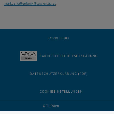
markus.kattenbeck
@
tuwien.ac.at
IMPRESSUM
BARRIEREFREIHEITSERKLÄRUNG
DATENSCHUTZERKLÄRUNG (PDF)
COOKIEEINSTELLUNGEN
Facebook
LinkedIn
YouTube
Instagram
Bluesky
© TU Wien
# 1502