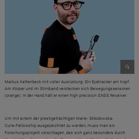
Bild v
Markus Kattenbeck mit voller Ausrüstung: Ein Eyetracker am Kopf.
Am Körper und im Stirnband verstecken sich Bewegungssensoren
(orange). In der Hand hält er einen high precision GNSS Receiver.
Markus Kattenbeck mit voller Ausrüstung: Ein Eyetracker am Kopf. Am 
Um mit einem der prestigeträchtigen Marie- Skłodowska-
Curie-
Fellowship
ausgezeichnet zu werden, muss man ein
Forschungsprojekt vorschlagen, das sich ganz besonders durch