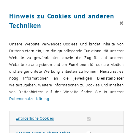
Hinweis zu Cookies und anderen
×
Techniken
Unsere Website verwendet Cookies und bindet Inhalte von
Drittanbietern ein, um die grundlegende Funktionalität unserer
Website zu gewährleisten sowie die Zugriffe auf unserer
Website zu analysieren und um Funktionen für soziale Medien
und zielgerichtete Werbung anbieten zu können. Hierzu ist es
Bild v
nötig Informationen an die jeweiligen Dienstanbieter
21 Staffeln starteten als Teams der TU Wien: darunter IET, ACIN,
weiterzugeben. Weitere Informationen zu Cookies und Inhalten
VCM-IFT und die Teams "NosferaTU", "TUtanchamun" und
von Drittanbietern auf der Website finden Sie in unserer
"Polynomial Time Runners"
Datenschutzerklärung
.
21 Staffeln starteten als Teams der TU Wien: darunter IET, ACIN, VC
42,195 Kilometer Marathon und mehr als 35.000 Läufer_innen. Das
Erforderliche Cookies zulassen
Erforderliche Cookies
, öffnet eine externe URL in einem ne
war der 41.
Vienna City Marathon
am vergangenen Sonntag,
21.04.2024. Die kühlen Temperaturen konnten unsere
Statistik Cookies zulassen