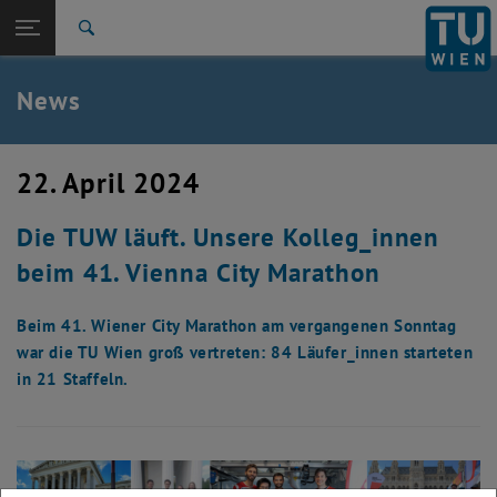
Studium
Seitennavigation öffnen
TU Login
Forschung
Suche
International
Quicklinks
News
Quicklinks-Menü umschalten
Karriere
Zur 1. Menü Ebene
TU Wien
22. April 2024
Zurück zur letzten Ebene:
Aktuelles
Zurück: Subseiten von Aktuelles auflisten
Die TUW läuft. Unsere Kolleg_innen
News
beim 41. Vienna City Marathon
Beim 41. Wiener City Marathon am vergangenen Sonntag
war die TU Wien groß vertreten: 84 Läufer_innen starteten
in 21 Staffeln.