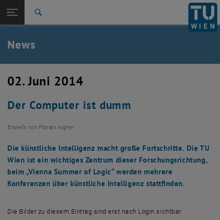
Studium
Seitennavigation öffnen
EN
TU Login
Forschung
Suche
International
Quicklinks
News
Quicklinks-Menü umschalten
Karriere
Zur 1. Menü Ebene
TU Wien
02. Juni 2014
Zurück zur letzten Ebene:
Aktuelles
Zurück: Subseiten von Aktuelles auflisten
Der Computer ist dumm
News
Erstellt von
Florian Aigner
Die künstliche Intelligenz macht große Fortschritte. Die TU
Wien ist ein wichtiges Zentrum dieser Forschungsrichtung,
beim „Vienna Summer of Logic“ werden mehrere
Konferenzen über künstliche Intelligenz stattfinden.
Die Bilder zu diesem Eintrag sind erst nach Login sichtbar.