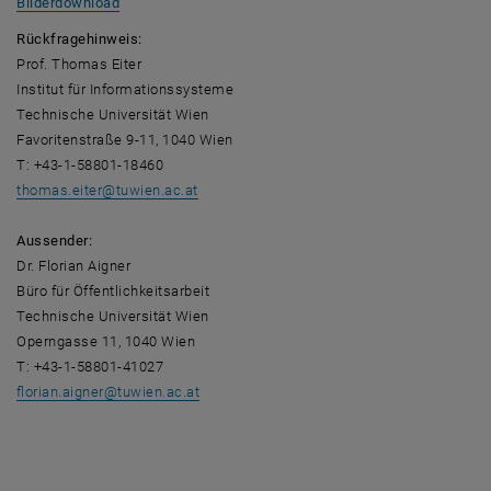
, öffnet eine externe URL in einem neuen Fenster
Bilderdownload
Rückfragehinweis:
Prof. Thomas Eiter
Institut für Informationssysteme
Technische Universität Wien
Favoritenstraße 9-11, 1040 Wien
T: +43-1-58801-18460
thomas.eiter
@
tuwien.ac.at
Aussender:
Dr. Florian Aigner
Büro für Öffentlichkeitsarbeit
Technische Universität Wien
Operngasse 11, 1040 Wien
T: +43-1-58801-41027
florian.aigner
@
tuwien.ac.at