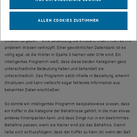
anzugeben.
Wissen richtig verknüpfen
ALLEN COOKIES ZUSTIMMEN
Wissen, das bloß auf einer Festplatte gespeichert ist, hat mit
Intelligenz noch nichts zu tun. Entscheidend ist, dem Wissen eine
Struktur zu geben – eine Bedeutung, die entsteht, indem man es mit
anderem Wissen verknüpft. Einer gewöhnlichen Datenbank ist es
völlig egal, ob die Wörter in Spalte 3 Namen oder Orte sind. Ein
intelligentes Programm weiß, dass diese beiden Kategorien ganz
unterschiedliche Bedeutung haben und behandelt sie
unterschiedlich. Das Programm setzt Inhalte in Beziehung, erkennt
Strukturen, und kann vielleicht sogar fehlende Information aus
bekannten Daten erschließen.
So könnte ein intelligentes Programm beispielsweise wissen, dass
ein Koffer in die Kategorie der Behältnisse gehört, in die man etwas
anderes hineinpacken kann, und dass Dinge nur in ein bestimmtes
Behältnis passen, wenn sie kleiner sind als das Behältnis. Damit
ließe sich schlussfolgern, dass der Koffer zu klein ist, wenn der Ball