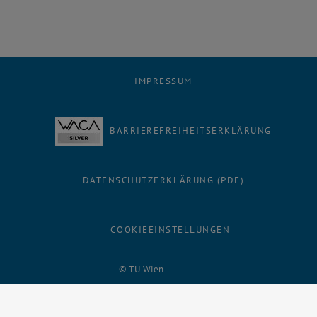
IMPRESSUM
BARRIEREFREIHEITSERKLÄRUNG
DATENSCHUTZERKLÄRUNG (PDF)
COOKIEEINSTELLUNGEN
Facebook
LinkedIn
YouTube
Instagram
Bluesky
© TU Wien
# 1502