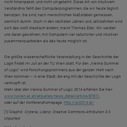
nicht hineinpasst, und nicht umgekehrt. Diese Art von intuitivem
Verständnis fehlt den Computerprogrammen, die wir heute täglich
benützen. Sie sind, nach menschlichen Maßstäben gemessen,
ziemlich dumm. Doch in den nächsten Jahren und Jahrzehnten wird
sich das wohl drastisch ändern, meint Thomas Eiter. Wir werden
uns daran gewöhnen, mit Computern viel natürlicher und intuitiver
zusammenzuarbeiten als das heute möglich ist.
Die größte wissenschaftliche Veranstaltung in der Geschichte der
Logik findet im Juli an der TU Wien statt. Für den „Vienna Summer
of Logic“ wird Forschungsprominenz aus der ganzen Welt nach
Wien kommen – in eine Stadt, die eng mit der Geschichte der Logik
verknüpft ist.
Mehr über den Vienna Summer of Logic 2014 erfahren Sie hier:
www.tuwien.ac.at/aktuelles/news_detail/article/8787/
,
, öffnet eine exte
oder auf der Konferenzhomepage:
http://vsl2014.at/
[1] Graphik: Cryteria, Lizenz: Creative Commons Attribution 3.0
Unported