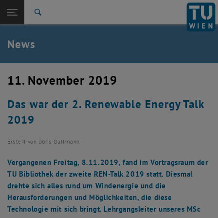
Studium
Seitennavigation öffnen
EN
TU Login
Forschung
Suche
International
Quicklinks
News
Quicklinks-Menü umschalten
Karriere
Zur 1. Menü Ebene
TU Wien
11. November 2019
Zurück zur letzten Ebene:
Aktuelles
Zurück: Subseiten von Aktuelles auflisten
Das war der 2. Renewable Energy Talk
News
2019
Erstellt von
Doris Guttmann
Vergangenen Freitag, 8.11.2019, fand im Vortragsraum der
TU Bibliothek der zweite REN-Talk 2019 statt. Diesmal
drehte sich alles rund um Windenergie und die
Herausforderungen und Möglichkeiten, die diese
Technologie mit sich bringt. Lehrgangsleiter unseres MSc