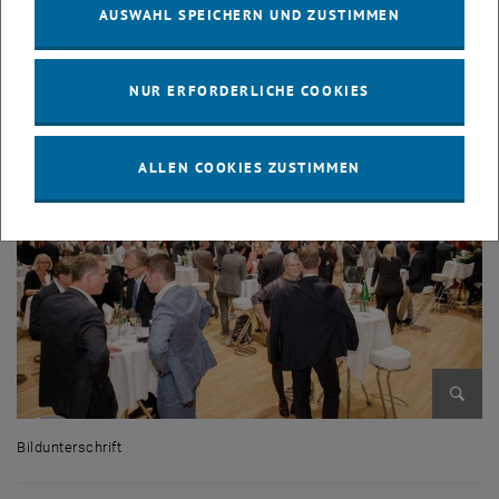
AUSWAHL SPEICHERN UND ZUSTIMMEN
, öffnet in einem neuen Fenster
Mehr Informationen zum Programm >>
NUR ERFORDERLICHE COOKIES
ALLEN COOKIES ZUSTIMMEN
Bild v
Bildunterschrift
Bildunterschrift