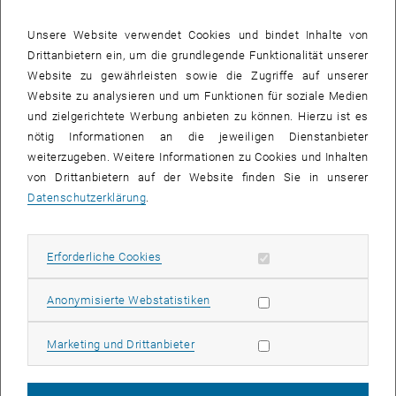
als Interessensvertretung 1900 Mitglieder unter ihrem Dach und
damit umgerechnet 95% der Windkapazität. In einem guten
Unsere Website verwendet Cookies und bindet Inhalte von
Überblick werden vier
Repowering Projekte in Österreich
vorgestellt,
Drittanbietern ein, um die grundlegende Funktionalität unserer
im Zuge deren mehrere ältere Windturbinen durch geringere jedoch
Website zu gewährleisten sowie die Zugriffe auf unserer
leistungsstärkere Modelle ersetzt werden.
Website zu analysieren und um Funktionen für soziale Medien
und zielgerichtete Werbung anbieten zu können. Hierzu ist es
Im Anschluss an die beiden Vorträge nutzten die über 70
nötig Informationen an die jeweiligen Dienstanbieter
TeilnehmerInnen die Chance auf eine Diskussion mit den Experten.
weiterzugeben. Weitere Informationen zu Cookies und Inhalten
Unter den Zuhörern befanden sich neben den derzeitigen
von Drittanbietern auf der Website finden Sie in unserer
TeilnehmerInnen des
MSc Renewable Energy Systems
auch
Datenschutzerklärung
.
AbsolventInnen und StudentInnen anderer Studienrichtungen. Beim
anschließenden Networking gab es ausreichend Gelegenheit zum
Austausch – an einigen Tischen wurden sogar bereits Themen und
Erforderliche Cookies zulassen
Erforderliche Cookies
Inhalte für die Masterthesen besprochen.
Das
Continuing Education Center
und der
Energiepark Bruck / Leitha
Statistik Cookies zulassen
Anonymisierte Webstatistiken
bedanken sich bei den Vortragenden für ihren wertvollen Beitrag!
Die Renewable Energy Talks finden im Zuge unseres
MSc
Marketing Cookies zulassen
Marketing und Drittanbieter
Renewable Energy Systems
statt.
Nächster Programmstart: 19. März 2020
.