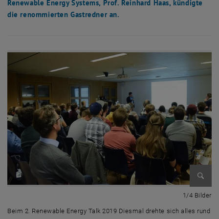
Renewable Energy Systems, Prof. Reinhard Haas, kündigte
die renommierten Gastredner an.
Bild v
1 
1/4 Bilder
Beim 2. Renewable Energy Talk 2019 Diesmal drehte sich alles rund