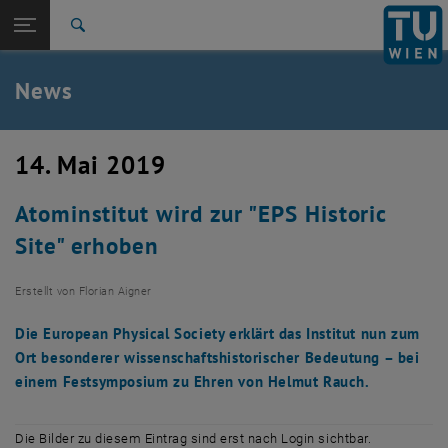
Studium
Seitennavigation öffnen
TU Login
Forschung
Suche
International
Quicklinks
News
Quicklinks-Menü umschalten
Karriere
Zur 1. Menü Ebene
TU Wien
14. Mai 2019
Zurück zur letzten Ebene:
Aktuelles
Zurück: Subseiten von Aktuelles auflisten
Atominstitut wird zur "EPS Historic
News
Site" erhoben
Erstellt von
Florian Aigner
Die European Physical Society erklärt das Institut nun zum
Ort besonderer wissenschaftshistorischer Bedeutung – bei
einem Festsymposium zu Ehren von Helmut Rauch.
Die Bilder zu diesem Eintrag sind erst nach Login sichtbar.