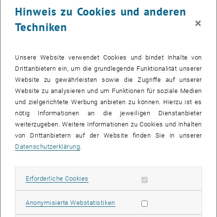
zeigen, dass sich Elektronen wellenartig ausbreiten. Damit lag die
Hinweis zu Cookies und anderen
Frage auf der Hand: Kann man Welleneffekte auch bei größeren,
×
Techniken
schwereren Teilchen nachweisen?
Helmut Rauch versuchte diese Frage anhand von Neutronen aus
dem Reaktor des Atominstituts zu untersuchen. Aus
Unsere Website verwendet Cookies und bindet Inhalte von
Siliziumkristallen stellte man hochpräzise Interferometer her. Wenn
Drittanbietern ein, um die grundlegende Funktionalität unserer
Neutronen auf diesen Siliziumkristall auftreffen, werden sie
Website zu gewährleisten sowie die Zugriffe auf unserer
wellenartig gestreut. Der Neutronenstrahl teilt sich in zwei
Website zu analysieren und um Funktionen für soziale Medien
Teilstrahlen auf, die sich danach wieder zusammenführen und
und zielgerichtete Werbung anbieten zu können. Hierzu ist es
überlagern lassen. Der Effekt ähnelt dem bunten Schimmern einer
nötig Informationen an die jeweiligen Dienstanbieter
CD, wenn man sie ins Licht hält: An den feinen regelmäßigen
weiterzugeben. Weitere Informationen zu Cookies und Inhalten
Strukturen einer CD wird Licht einer bestimmten Farbe in ganz
von Drittanbietern auf der Website finden Sie in unserer
bestimmte Richtungen abgelenkt. Dass sich dasselbe Grundprinzip
Datenschutzerklärung
.
auch auf Neutronen anwenden ließ, lieferte 1974 einen
beeindruckenden Nachweis für ihren Wellencharakter.
Erforderliche Cookies zulassen
Erforderliche Cookies
Festveranstaltung am 22. Mai
In Anerkennung dieses historischen Erfolgs wird das Atominstitut
Statistik Cookies zulassen
Anonymisierte Webstatistiken
der TU Wien nun von der European Physical Society als "Historic