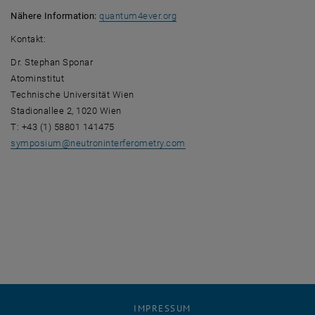
, öffnet eine externe URL in ei
Nähere Information:
quantum4ever.org
Kontakt:
Dr. Stephan Sponar
Atominstitut
Technische Universität Wien
Stadionallee 2, 1020 Wien
T: +43 (1) 58801 141475
symposium
@
neutroninterferometry.com
IMPRESSUM