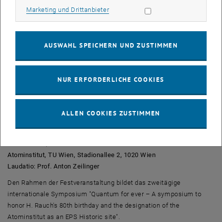
Site" ausgezeichnet. Das Atominstitut reiht sich damit in eine
Marketing Cookies zulassen
Marketing und Drittanbieter
prominent besetzte Liste höchst bedeutungsvoller Institute ein:
Andere "Historic Sites" sind beispielsweise das Niels Bohr Institute
in Kopenhagen, das Institut Curie in Paris oder die Laboratorien von
AUSWAHL SPEICHERN UND ZUSTIMMEN
Kirchhoff und Bunsen in Heidelberg.
Bei einem Ehrensymposium wird nun nicht nur die Ernennung zur
"EPS Historic Site", sondern gleichzeitig auch der 80. Geburtstag von
NUR ERFORDERLICHE COOKIES
Prof. Helmut Rauch (* 22.01.1939) gefeiert:
Festveranstaltung
ALLEN COOKIES ZUSTIMMEN
80. Geburtstag von Helmut Rauch und Ernennung des ATI zur "EPS
Historic Site"
22. Mai 2019, 10:00
Atominstitut, TU Wien, Stadionallee 2, 1020 Wien
Laudatio: Prof. Anton Zeilinger
Den Rahmen der Festveranstaltung bildet das zweitägige
internationale Symposium "Quantum for ever – A symposium to
honor H. Rauch's 80th birthday and the designation of the
Atominstitut as an EPS Historic site".