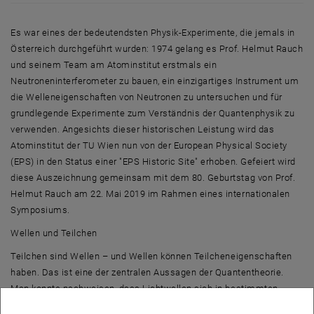
Es war eines der bedeutendsten Physik-Experimente, die jemals in
Österreich durchgeführt wurden: 1974 gelang es Prof. Helmut Rauch
und seinem Team am Atominstitut erstmals ein
Neutroneninterferometer zu bauen, ein einzigartiges Instrument um
die Welleneigenschaften von Neutronen zu untersuchen und für
grundlegende Experimente zum Verständnis der Quantenphysik zu
verwenden. Angesichts dieser historischen Leistung wird das
Atominstitut der TU Wien nun von der European Physical Society
(EPS) in den Status einer "EPS Historic Site" erhoben. Gefeiert wird
diese Auszeichnung gemeinsam mit dem 80. Geburtstag von Prof.
Helmut Rauch am 22. Mai 2019 im Rahmen eines internationalen
Symposiums.
Wellen und Teilchen
Teilchen sind Wellen – und Wellen können Teilcheneigenschaften
haben. Das ist eine der zentralen Aussagen der Quantentheorie.
Man konnte nachweisen, dass Lichtwellen sich in bestimmten
Fällen wie diskrete Partikel verhalten, andererseits konnte man