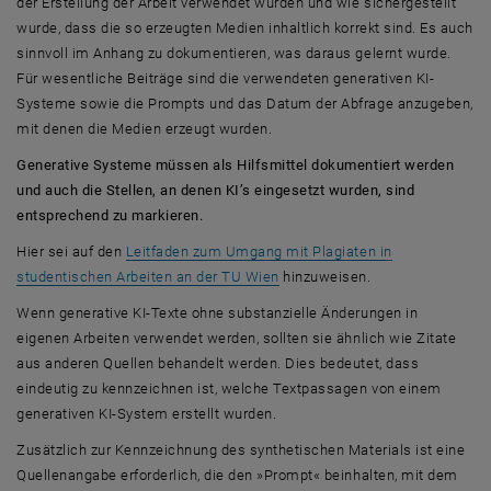
der Erstellung der Arbeit verwendet wurden und wie sichergestellt
wurde, dass die so erzeugten Medien inhaltlich korrekt sind. Es auch
sinnvoll im Anhang zu dokumentieren, was daraus gelernt wurde.
Für wesentliche Beiträge sind die verwendeten generativen KI-
Systeme sowie die Prompts und das Datum der Abfrage anzugeben,
mit denen die Medien erzeugt wurden.
Generative Systeme müssen als Hilfsmittel dokumentiert werden
und auch die Stellen, an denen KI’s eingesetzt wurden, sind
entsprechend zu markieren.
Hier sei auf den
Leitfaden zum Umgang mit Plagiaten in
, öffnet in einem neuen Fenster
studentischen Arbeiten an der TU Wien
hinzuweisen.
Wenn generative KI-Texte ohne substanzielle Änderungen in
eigenen Arbeiten verwendet werden, sollten sie ähnlich wie Zitate
aus anderen Quellen behandelt werden. Dies bedeutet, dass
eindeutig zu kennzeichnen ist, welche Textpassagen von einem
generativen KI-System erstellt wurden.
Zusätzlich zur Kennzeichnung des synthetischen Materials ist eine
Quellenangabe erforderlich, die den »Prompt« beinhalten, mit dem