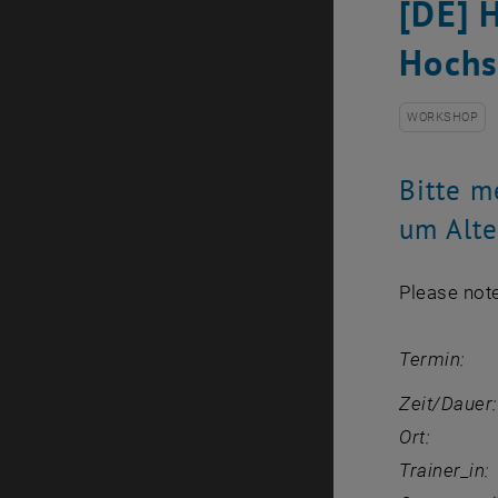
[DE] 
Hochs
WORKSHOP
Bitte m
um Alte
Please note
Term
Zeit/Da
Or
Trainer