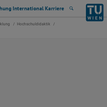
chung
International
Karriere
Suche
cklung
/
Hochschuldidaktik
/