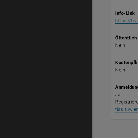
Info-Link
https://ti
Öffentlich
Nein
Kostenpfli
Nein
Anmeldung
Ja
Registrier
tiss.tuwie