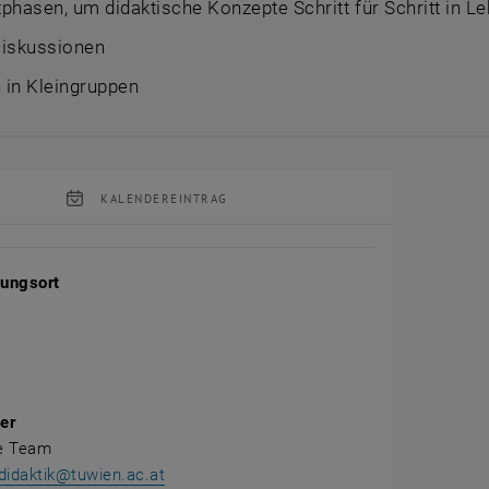
phasen, um didaktische Konzepte Schritt für Schritt in 
Diskussionen
 in Kleingruppen
KALENDEREINTRAG
tung Details
tungsort
er
re Team
didaktik@tuwien.ac.at