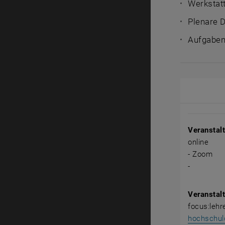
Werkstatt
Plenare 
Aufgaben
Veranstal
Veranstal
online
- Zoom
-
Veranstalt
focus:leh
hochschul