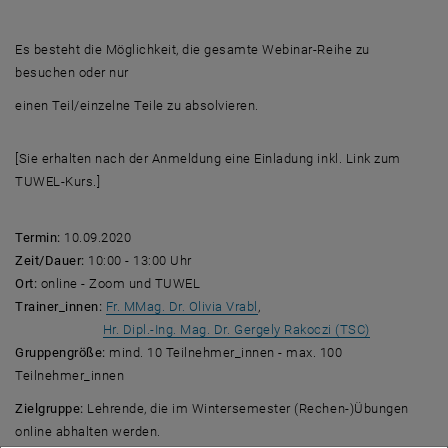
Es besteht die Möglichkeit, die gesamte Webinar-Reihe zu
besuchen oder nur
einen Teil/einzelne Teile zu absolvieren.
[Sie erhalten nach der Anmeldung eine Einladung inkl. Link zum
TUWEL-Kurs.]
Termin:
10.09.2020
Zeit/Dauer:
10:00 - 13:00 Uhr
Ort:
online - Zoom und TUWEL
, öffnet eine externe URL in e
Trainer_innen:
Fr. MMag. Dr. Olivia Vrabl
,
, öffnet ein
Hr. Dipl.-Ing. Mag. Dr. Gergely Rakoczi (TSC)
Gruppengröße:
mind. 10 Teilnehmer_innen - max. 100
Teilnehmer_innen
Zielgruppe:
Lehrende, die im Wintersemester (Rechen-)Übungen
online abhalten werden.