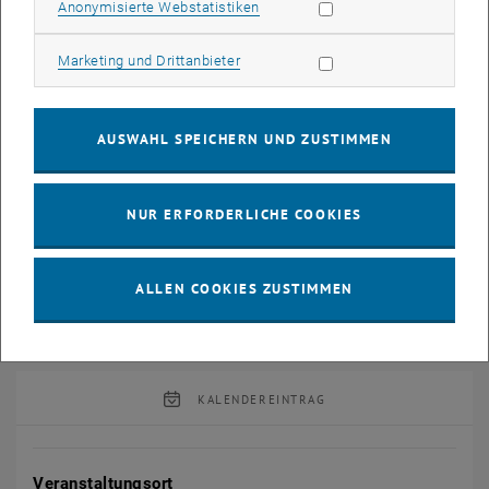
Statistik Cookies zulassen
Anonymisierte Webstatistiken
und -einheiten
einfache methodische Instrumente für die Interaktion und die
Marketing Cookies zulassen
Marketing und Drittanbieter
(Selbst)überprüfung von Verständnis
Überblick über Möglichkeiten, die TUWEL insbesondere für
(Rechen-)Übungen bietet
AUSWAHL SPEICHERN UND ZUSTIMMEN
Methoden:
hochschuldidaktischer Input mit der Möglichkeit, sich per Chat,
NUR ERFORDERLICHE COOKIES
Audio oder Video einzubringen
Live-Demo von TUWEL-Tools, die sich besonders für
ALLEN COOKIES ZUSTIMMEN
(Rechen-)Übungen eignen (Teaching Support Center)
KALENDEREINTRAG
Veranstaltung Details
Veranstaltungsort