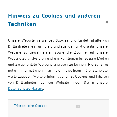
Lehrende, die ihre bestehenden (Rechen-)Übungen nach
didaktischen Prinzipien überarbeiten
Hinweis zu Cookies und anderen
möchten. Lehrende, die TUWEL für ihre (Rechen-)Übungen
verwenden und mögliche Tools
×
Techniken
kennenlernen möchten.
Unsere Website verwendet Cookies und bindet Inhalte von
Ziele:
Drittanbietern ein, um die grundlegende Funktionalität unserer
Nach Besuch dieses Webinar-Teils können die Teilnehmer_innen...
Website zu gewährleisten sowie die Zugriffe auf unserer
…ein vorgestelltes Schema für die Gestaltung von Online-
Website zu analysieren und um Funktionen für soziale Medien
Übungseinheiten anwenden.
und zielgerichtete Werbung anbieten zu können. Hierzu ist es
…ein eigenes Schema für die Gestaltung von Online-
nötig Informationen an die jeweiligen Dienstanbieter
Übungseinheiten unter Berücksichtigung wesentlicher
weiterzugeben. Weitere Informationen zu Cookies und Inhalten
didaktischer Prinzipien erstellen.
von Drittanbietern auf der Website finden Sie in unserer
…geeignete TUWEL-Tools für ihre Online-(Rechen-)Übung
Datenschutzerklärung
.
auswählen.
Erforderliche Cookies zulassen
Inhalt:
Erforderliche Cookies
didaktische Prinzipien zum Aufbau von Online-(Rechen-)Übungen