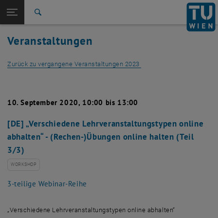
Studium
Seitennavigation öffnen
EN
TU Login
Forschung
Suche
International
Veranstaltungen
Quicklinks
Quicklinks-Menü umschalten
Karriere
Zurück zu vergangene Veranstaltungen 2023
Zur 1. Menü Ebene
Studium
Zurück zur letzten Ebene:
Vergangene Events
Zurück: Subseiten von Vergangene Events auflisten
Detailansicht 2023
10. September 2020, 10:00 bis 13:00
[DE] „Verschiedene Lehrveranstaltungstypen online
abhalten“ - (Rechen-)Übungen online halten (Teil
3/3)
WORKSHOP
3-teilige Webinar-Reihe
„Verschiedene Lehrveranstaltungstypen online abhalten“