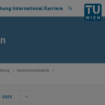
chung
International
Karriere
Suche
en
cklung
/
Hochschuldidaktik
/
2025
Nächster Monat