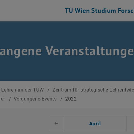
TU Wien
Studium
Fors
angene Veranstaltung
Lehren an der TUW
/
Zentrum für strategische Lehrentwi
der
/
Vergangene Events
/
2022
 auswählen
April
Voriger Monat