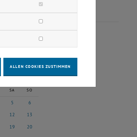
RIL 2025
ALLEN COOKIES ZUSTIMMEN
2025
Nächster Monat
SA
SO
5
6
l 2025
5 April 2025
6 April 2025
12
13
il 2025
12 April 2025
13 April 2025
19
20
il 2025
19 April 2025
20 April 2025