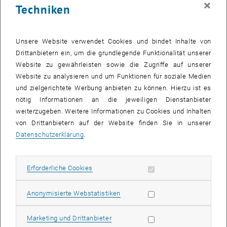
×
Techniken
28 April 2025
29 April 2025
30 April 2025
1 Mai 2025
2 Mai 2025
3 Mai 2025
4 Mai 2025
Zurück zu vergangene Veranstaltungen
Unsere Website verwendet Cookies und bindet Inhalte von
Drittanbietern ein, um die grundlegende Funktionalität unserer
Website zu gewährleisten sowie die Zugriffe auf unserer
Informationen
Website zu analysieren und um Funktionen für soziale Medien
Hier finden Sie eine Übersicht der bereits stattgefundenen
und zielgerichtete Werbung anbieten zu können. Hierzu ist es
Veranstaltungen des Fachbereichs "Hochschuldidaktik -
nötig Informationen an die jeweiligen Dienstanbieter
focus:lehre".
weiterzugeben. Weitere Informationen zu Cookies und Inhalten
VERANSTALTUNGEN AM 14. APRIL 2025
von Drittanbietern auf der Website finden Sie in unserer
Datenschutzerklärung
.
Es gibt keine Veranstaltungen in der aktuellen Ansicht.
Erforderliche Cookies zulassen
Erforderliche Cookies
Datum auswählen
April
2025
Voriger Monat
Nächs
Statistik Cookies zulassen
Anonymisierte Webstatistiken
MO
DI
MI
DO
FR
SA
SO
Marketing Cookies zulassen
Marketing und Drittanbieter