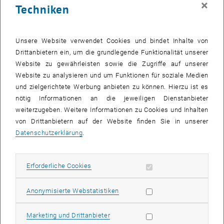
×
Techniken
24 Februar 2025
25 Februar 2025
26 Februar 2025
27 Februar 2025
28 Februar 2025
1 März 2025
2 März 2025
Zurück zu vergangene Veranstaltungen
Unsere Website verwendet Cookies und bindet Inhalte von
Drittanbietern ein, um die grundlegende Funktionalität unserer
Website zu gewährleisten sowie die Zugriffe auf unserer
Informationen
Website zu analysieren und um Funktionen für soziale Medien
Hier finden Sie eine Übersicht der bereits stattgefundenen
und zielgerichtete Werbung anbieten zu können. Hierzu ist es
Veranstaltungen des Fachbereichs "Hochschuldidaktik -
nötig Informationen an die jeweiligen Dienstanbieter
focus:lehre".
weiterzugeben. Weitere Informationen zu Cookies und Inhalten
VERANSTALTUNGEN AM 26. FEBRUAR 2025
von Drittanbietern auf der Website finden Sie in unserer
Datenschutzerklärung
.
Es gibt keine Veranstaltungen in der aktuellen Ansicht.
Erforderliche Cookies zulassen
Erforderliche Cookies
Datum auswählen
Februar
2025
Voriger Monat
Nächs
Statistik Cookies zulassen
Anonymisierte Webstatistiken
MO
DI
MI
DO
FR
SA
SO
Marketing Cookies zulassen
Marketing und Drittanbieter