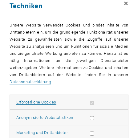
×
Techniken
24 Februar 2025
25 Februar 2025
26 Februar 2025
27 Februar 2025
28 Februar 2025
1 März 2025
2 März 2025
Zurück zu vergangene Veranstaltungen
Unsere Website verwendet Cookies und bindet Inhalte von
Drittanbietern ein, um die grundlegende Funktionalität unserer
Website zu gewährleisten sowie die Zugriffe auf unserer
Informationen
Website zu analysieren und um Funktionen für soziale Medien
Hier finden Sie eine Übersicht der bereits stattgefundenen
und zielgerichtete Werbung anbieten zu können. Hierzu ist es
Veranstaltungen des Fachbereichs "Hochschuldidaktik -
nötig Informationen an die jeweiligen Dienstanbieter
focus:lehre".
weiterzugeben. Weitere Informationen zu Cookies und Inhalten
VERANSTALTUNGEN AM 06. FEBRUAR 2025
von Drittanbietern auf der Website finden Sie in unserer
Datenschutzerklärung
.
Es gibt keine Veranstaltungen in der aktuellen Ansicht.
Erforderliche Cookies zulassen
Erforderliche Cookies
Datum auswählen
Februar
2025
Voriger Monat
Nächs
Statistik Cookies zulassen
Anonymisierte Webstatistiken
MO
DI
MI
DO
FR
SA
SO
Marketing Cookies zulassen
Marketing und Drittanbieter