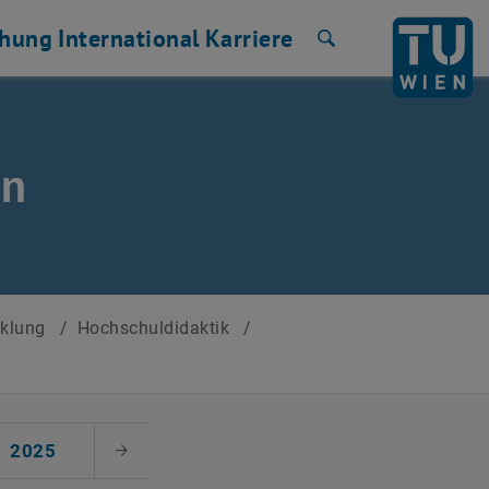
chung
International
Karriere
Suche
en
cklung
/
Hochschuldidaktik
/
2025
Nächster Monat