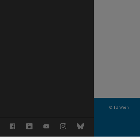
© TU Wien
#
Facebook
LinkedIn
YouTube
Instagram
Bluesky
68835