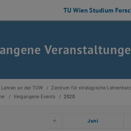
TU Wien
Studium
Fors
angene Veranstaltung
Lehren an der TUW
/
Zentrum für strategische Lehrentwi
der
/
Vergangene Events
/
2020
 auswählen
Juni
Voriger Monat