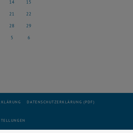
14
15
i 2025
14 Juni 2025
15 Juni 2025
21
22
i 2025
21 Juni 2025
22 Juni 2025
28
29
i 2025
28 Juni 2025
29 Juni 2025
5
6
 2025
5 Juli 2025
6 Juli 2025
ERKLÄRUNG
DATENSCHUTZERKLÄRUNG (PDF)
STELLUNGEN