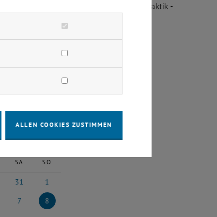
ltungen des Fachbereichs "Hochschuldidaktik -
NI 2025
ALLEN COOKIES ZUSTIMMEN
2025
Nächster Monat
SA
SO
31
1
i 2025
31 Mai 2025
1 Juni 2025
7
8
 2025
7 Juni 2025
8 Juni 2025