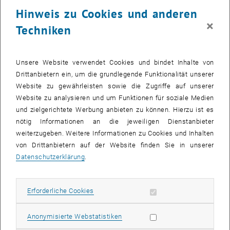
23 Juni 2025
24 Juni 2025
25 Juni 2025
26 Juni 2025
27 Juni 2025
28 Juni 2025
29 Juni 2025
Hinweis zu Cookies und anderen
30
1
2
3
4
5
6
×
Techniken
30 Juni 2025
1 Juli 2025
2 Juli 2025
3 Juli 2025
4 Juli 2025
5 Juli 2025
6 Juli 2025
Zurück zu vergangene Veranstaltungen
Unsere Website verwendet Cookies und bindet Inhalte von
Drittanbietern ein, um die grundlegende Funktionalität unserer
Website zu gewährleisten sowie die Zugriffe auf unserer
Informationen
Website zu analysieren und um Funktionen für soziale Medien
Hier finden Sie eine Übersicht der bereits stattgefundenen
und zielgerichtete Werbung anbieten zu können. Hierzu ist es
Veranstaltungen des Fachbereichs "Hochschuldidaktik -
nötig Informationen an die jeweiligen Dienstanbieter
focus:lehre".
weiterzugeben. Weitere Informationen zu Cookies und Inhalten
VERANSTALTUNGEN AM 21. JUNI 2025
von Drittanbietern auf der Website finden Sie in unserer
Datenschutzerklärung
.
Es gibt keine Veranstaltungen in der aktuellen Ansicht.
Erforderliche Cookies zulassen
Erforderliche Cookies
Datum auswählen
Juni
2025
Voriger Monat
Nächs
Statistik Cookies zulassen
Anonymisierte Webstatistiken