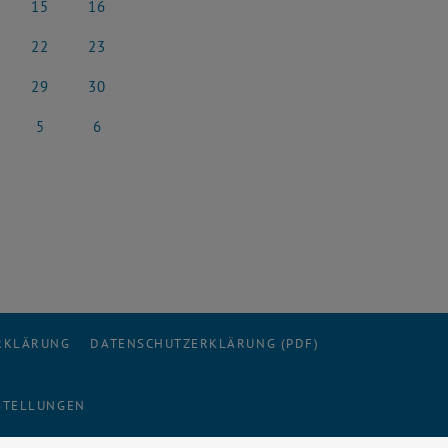
15
16
rz 2025
15 März 2025
16 März 2025
22
23
rz 2025
22 März 2025
23 März 2025
29
30
rz 2025
29 März 2025
30 März 2025
5
6
l 2025
5 April 2025
6 April 2025
ERKLÄRUNG
DATENSCHUTZERKLÄRUNG (PDF)
STELLUNGEN