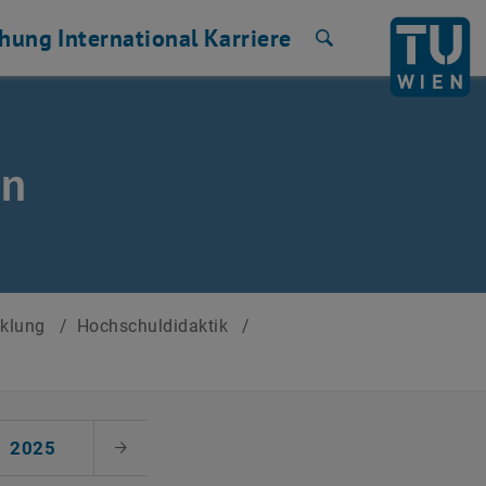
chung
International
Karriere
Suche
en
cklung
/
Hochschuldidaktik
/
2025
Nächster Monat