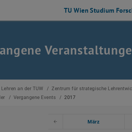
TU Wien
Studium
Fors
angene Veranstaltung
Lehren an der TUW
/
Zentrum für strategische Lehrentwi
der
/
Vergangene Events
/
2017
 auswählen
März
Voriger Monat