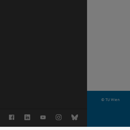
© TU Wien
#
Facebook
LinkedIn
YouTube
Instagram
Bluesky
68871