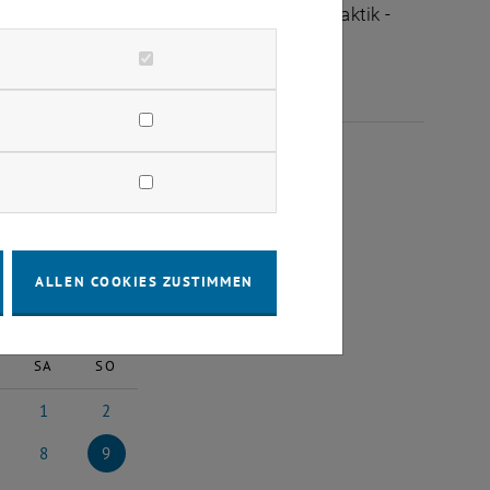
ltungen des Fachbereichs "Hochschuldidaktik -
ÄRZ 2025
ALLEN COOKIES ZUSTIMMEN
2025
Nächster Monat
SA
SO
1
2
25
ruar 2025
1 März 2025
2 März 2025
8
9
 2025
8 März 2025
9 März 2025