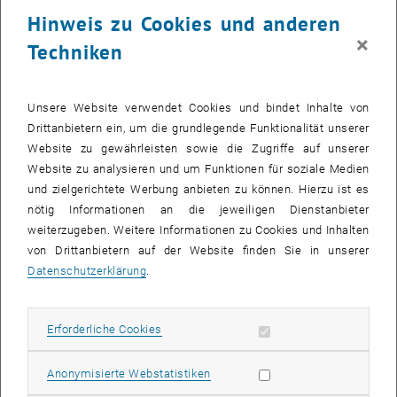
24 März 2025
25 März 2025
26 März 2025
27 März 2025
28 März 2025
29 März 2025
30 März 2025
Hinweis zu Cookies und anderen
31
1
2
3
4
5
6
×
Techniken
31 März 2025
1 April 2025
2 April 2025
3 April 2025
4 April 2025
5 April 2025
6 April 2025
Zurück zu vergangene Veranstaltungen
Unsere Website verwendet Cookies und bindet Inhalte von
Drittanbietern ein, um die grundlegende Funktionalität unserer
Website zu gewährleisten sowie die Zugriffe auf unserer
Informationen
Website zu analysieren und um Funktionen für soziale Medien
Hier finden Sie eine Übersicht der bereits stattgefundenen
und zielgerichtete Werbung anbieten zu können. Hierzu ist es
Veranstaltungen des Fachbereichs "Hochschuldidaktik -
nötig Informationen an die jeweiligen Dienstanbieter
focus:lehre".
weiterzugeben. Weitere Informationen zu Cookies und Inhalten
VERANSTALTUNGEN AM 14. MÄRZ 2025
von Drittanbietern auf der Website finden Sie in unserer
Datenschutzerklärung
.
Es gibt keine Veranstaltungen in der aktuellen Ansicht.
Erforderliche Cookies zulassen
Erforderliche Cookies
Datum auswählen
März
2025
Voriger Monat
Nächs
Statistik Cookies zulassen
Anonymisierte Webstatistiken