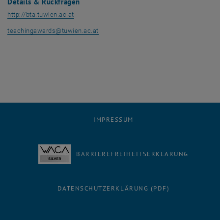
Details & Rückfragen
, öffnet eine externe URL in einem neuen Fenster
http://bta.tuwien.ac.at
teachingawards
@
tuwien.ac.at
IMPRESSUM
BARRIEREFREIHEITSERKLÄRUNG
DATENSCHUTZERKLÄRUNG (PDF)