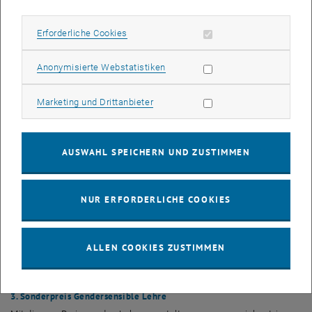
gelingt, gemeinsam mit den Studierenden und für die Studierenden
Bedingungen für erfolgreiches Lernen zu schaffen.
Erforderliche Cookies zulassen
Erforderliche Cookies
Die Nominierung bezieht sich auf die gesamte Lehrleistung und
nicht allein auf eine spezielle Lehrveranstaltung der_des Lehrenden.
Statistik Cookies zulassen
Anonymisierte Webstatistiken
Je Fakultät wird ein
Best Teacher Award
vergeben.
Marketing Cookies zulassen
Marketing und Drittanbieter
2.
Best Lecture Award
Der
Award
zeichnet besonders herausragende Lehrveranstaltungen
eines
Teams
von Lehrenden oder einer_eines einzelnen Lehrenden
AUSWAHL SPEICHERN UND ZUSTIMMEN
aus. In dieser Kategorie stehen Lehrveranstaltungen im Mittelpunkt,
die Studierende besonders positiv überzeugt haben, beispielsweise
durch das innovative Lehrkonzept, die Art der didaktischen
NUR ERFORDERLICHE COOKIES
Vermittlung oder den Einsatz von Medien und Tools.
Von den besten nominierten Lehrveranstaltungen wird eine
ausführliche Beschreibung des Lehrveranstaltungskonzepts
ALLEN COOKIES ZUSTIMMEN
eingeholt. Aus diesen Konzepten wird der
Best Lecture Award
vergeben.
3. Sonderpreis Gendersensible Lehre