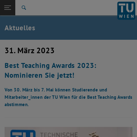
Studium
Seitennavigation öffnen
TU Login
Forschung
Suche
International
Quicklinks
Aktuelles
Quicklinks-Menü umschalten
Karriere
Zur 1. Menü Ebene
Studium
31. März 2023
Zurück zur letzten Ebene:
Lehren an der TUW
Zurück: Subseiten von Lehren an der TUW auflisten
Best Teaching Awards 2023:
Aktuelles
Nominieren Sie jetzt!
Von 30. März bis 7. Mai können Studierende und
Mitarbeiter_innen der TU Wien für die Best Teaching Awards
abstimmen.