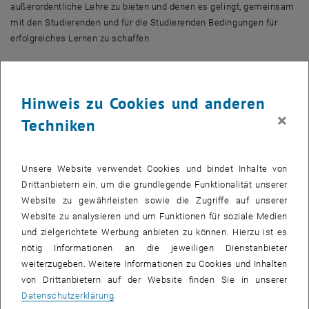
außerordentliche Lehre zu bieten und denen es gelingt, gemeinsam
mit den Studierenden und für die Studierenden Bedingungen für
erfolgreiches Lernen zu schaffen.
Abstimmen und mitentscheiden!
Die Nominierung steht allen TUW-Angehörigen offen. Studierende
Hinweis zu Cookies und anderen
, öffnet eine ex
und Mitarbeiter_innen können bis 7. Mai 2023 via
TISS
ihre
×
Nominierung(en) abgeben (Login erforderlich). Die allgemeinen
Techniken
Lehrveranstaltungsbewertungen werden nicht zur Bewertung
herangezogen, das bedeutet, für die
Best Teaching Awards
muss
eine separate Abstimmung erfolgen damit diese in die Bewertung
Unsere Website verwendet Cookies und bindet Inhalte von
einfließen kann.
Drittanbietern ein, um die grundlegende Funktionalität unserer
Website zu gewährleisten sowie die Zugriffe auf unserer
Website zu analysieren und um Funktionen für soziale Medien
2023 werden die Best Teaching Awards in folgenden Kategorien
und zielgerichtete Werbung anbieten zu können. Hierzu ist es
vergeben:
nötig Informationen an die jeweiligen Dienstanbieter
1.
Best Teacher Award
weiterzugeben. Weitere Informationen zu Cookies und Inhalten
von Drittanbietern auf der Website finden Sie in unserer
Er zeichnet besonders engagierte Lehrpersonen der TU Wien aus,
Datenschutzerklärung
.
die ihren Studierenden außerordentliche Lehre bieten und denen es