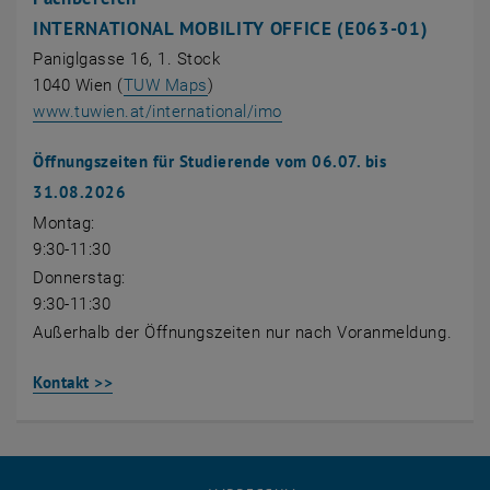
INTERNATIONAL MOBILITY OFFICE (E063-01)
Paniglgasse 16, 1. Stock
, öffnet eine externe URL in einem n
1040 Wien (
TUW Maps
)
, öffnet eine externe URL
www.tuwien.at/international/imo
Öffnungszeiten für Studierende vom 06.07. bis
31.08.2026
Montag:
9:30-11:30
Donnerstag:
9:30-11:30
Außerhalb der Öffnungszeiten nur nach Voranmeldung.
Kontakt >>