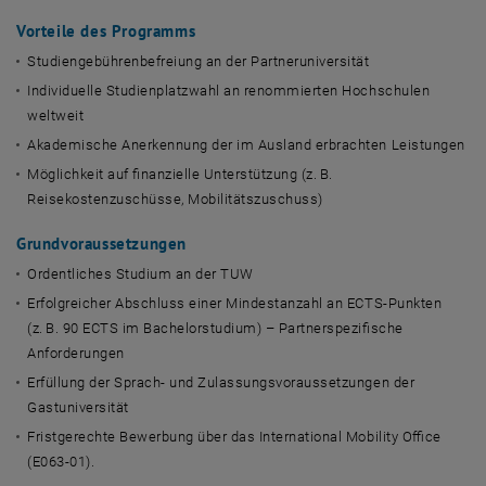
Asien / Korea - POSTECH, Pohang
Asien / Korea - Pusan NU
Vorteile des Programms
Asien / Taiwan - NSYSU, Kaohsiung
Studiengebührenbefreiung an der Partneruniversität
Asien / Taiwan - NTUT, Taipei
Individuelle Studienplatzwahl an renommierten Hochschulen
Asien / Taiwan - TMU, Taipei
weltweit
Asien / TIME
Europa / Deutschland - LU Hannover
Akademische Anerkennung der im Ausland erbrachten Leistungen
Europa / Deutschland - TU Darmstadt
Möglichkeit auf finanzielle Unterstützung (z. B.
Europa / TIME
Reisekostenzuschüsse, Mobilitätszuschuss)
Grundvoraussetzungen
Ordentliches Studium an der TUW
Erfolgreicher Abschluss einer Mindestanzahl an ECTS-Punkten
(z. B. 90 ECTS im Bachelorstudium) – Partnerspezifische
Anforderungen
Erfüllung der Sprach- und Zulassungsvoraussetzungen der
Gastuniversität
Fristgerechte Bewerbung über das International Mobility Office
(E063-01).