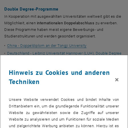
Double Degree-Programme
In Kooperation mit ausgewählten Universitäten weltweit gibt es die
Möglichkeit, einen
internationalen Doppelabschluss
zu erwerben.
Diese Programme haben meist eigene Bewerbungs- und
Studienstrukturen und werden gesondert organisiert.
China - Doppeldiplom an der Tongji University
Deutschland - Leibniz Universität Hannover (LUH), Double Degree
Logic and Computation
Deutschland - Technische Universität Darmstadt (TU Darmstadt),
Hinweis zu Cookies und anderen
Double Degree IT Security
×
Techniken
TIME Programm (Doppeldiplom-Studium in Frankreich, Italien,
Spanien, Japan)
TASSEP
Unsere Website verwendet Cookies und bindet Inhalte von
Drittanbietern ein, um die grundlegende Funktionalität unserer
TASSEP (Trans-Atlantic Science Student Exchange Program)
Website zu gewährleisten sowie die Zugriffe auf unserer
ermöglicht Studierenden der Studien Technische Chemie und der
Website zu analysieren und um Funktionen für soziale Medien
Technischen Physik einen gebührenfreien Austausch mit
und zielgerichtete Werbung anbieten zu können. Hierzu ist es
nordamerikanischen Partneruniversitäten
.