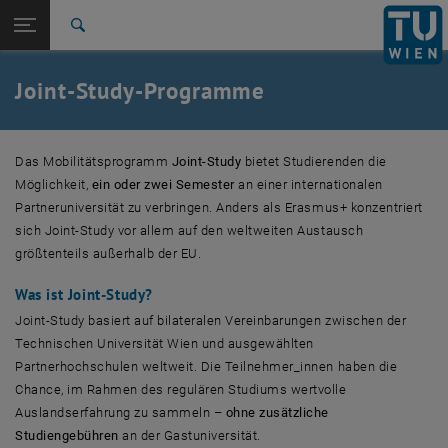
Studium
Seitennavigation öffnen
EN
TU Login
Forschung
Suche
Amerika / Argentinien - UTN Buenos Aires
Amerika / Brasilien - UFRGS, Rio Grande do Sul
Amerika / Brasilien - PUCRS, Rio Grande do Sul
Amerika / Kanada - McGill Montreal
Amerika / Kanada, USA - TASSEP
Amerika / USA - University of Illinois
Asien / China - CU Hong Kong
Asien / China - Shenzhen University
Asien / China - Tongji University
Asien / Japan
Asien / Korea - POSTECH, Pohang
Asien / Korea - Pusan NU
Asien / Taiwan - NSYSU, Kaohsiung
Asien / Taiwan - NTUT, Taipei
Asien / Taiwan - TMU, Taipei
Asien / TIME
Europa / Deutschland - LU Hannover
Europa / Deutschland - TU Darmstadt
Europa / TIME
International
Quicklinks
Joint-Study-Programme
Quicklinks-Menü umschalten
Karriere
Zur 1. Menü Ebene
Studium
Das Mobilitätsprogramm
Joint-Study
bietet Studierenden die
Zurück zur letzten Ebene:
Mobilitätsprogramme
Zurück: Subseiten von Mobilitätsprogramme auflisten
Möglichkeit,
ein oder zwei Semester
an einer internationalen
Joint-Study
Partneruniversität zu verbringen. Anders als Erasmus+ konzentriert
Amerika / Argentinien - UTN Buenos Aires
sich Joint-Study vor allem auf den weltweiten Austausch
Amerika / Brasilien - UFRGS, Rio Grande do Sul
größtenteils außerhalb der EU.
Amerika / Brasilien - PUCRS, Rio Grande do Sul
Was ist Joint-Study?
Amerika / Kanada - McGill Montreal
Amerika / Kanada, USA - TASSEP
Joint-Study basiert auf bilateralen Vereinbarungen zwischen der
Amerika / USA - University of Illinois
Technischen Universität Wien und ausgewählten
Asien / China - CU Hong Kong
Partnerhochschulen weltweit. Die Teilnehmer_innen haben die
Asien / China - Shenzhen University
Chance, im Rahmen des regulären Studiums wertvolle
Asien / China - Tongji University
Auslandserfahrung zu sammeln –
ohne zusätzliche
Asien / Japan
Studiengebühren
an der Gastuniversität.