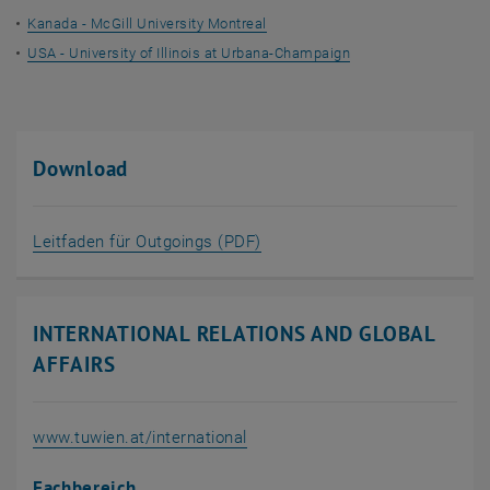
Kanada - McGill University Montreal
USA - University of Illinois at Urbana-Champaign
Download
, öffnet in einem neuen Fenst
Leitfaden für Outgoings (PDF)
INTERNATIONAL RELATIONS AND GLOBAL
AFFAIRS
, öffnet eine externe URL in ei
www.tuwien.at/international
Fachbereich