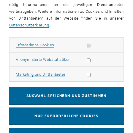
nötig Informationen an die jeweiligen Dienstanbieter
Weitere Informationen:
TASSEP >>
weiterzugeben. Weitere Informationen zu Cookies und Inhalten
von Drittanbietern auf der Website finden Sie in unserer
Ein- bis zweisemestrige Aufenthalte
Datenschutzerklärung
.
Die
Bewerbungsfristen
können je nach Partneruniversität variieren –
insbesondere aufgrund
unterschiedlicher Semesterzeiten
(z. B. in
Asien, Nordamerika oder Australien). Bitte informieren Sie sich
Erforderliche Cookies zulassen
Erforderliche Cookies
frühzeitig über die jeweiligen Zeiträume.
Bitte beachten Sie hier auch den jeweiligen Fachbereich und das
Statistik Cookies zulassen
Anonymisierte Webstatistiken
notwendige Studienniveau (Manche Kooperationen lassen nur
Master Studierende zu)
Marketing Cookies zulassen
Marketing und Drittanbieter
Zuerkennung: Die Reihung und Auswahl erfolgt durch von den
Fakultäten festgelegte Fachkoordinator_innen sowie
AUSWAHL SPEICHERN UND ZUSTIMMEN
Koordinator_innen von International Relations and Global Affairs
unter Berücksichtigung Ihrer Angaben, der verfügbaren Plätze sowie
Ihrer Qualifikationen.
NUR ERFORDERLICHE COOKIES
Asien
(Nennung einer 2. Wahl erhöht die Chancen einer Nominierung)