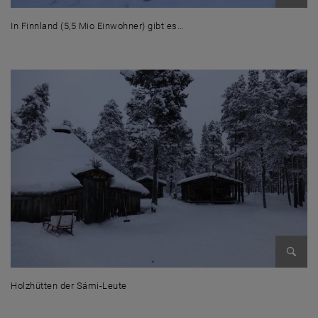
Bild v
In Finnland (5,5 Mio Einwohner) gibt es…
In Finnland (5,5 Mio Einwohner) gibt es SChätzungen zufolge 2 bis 3 Mi
Bild v
Holzhütten der Sámi-Leute
Holzhütten der Sámi-Leute