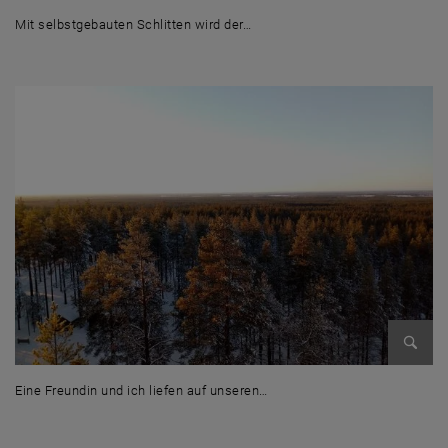
Bild v
Mit selbstgebauten Schlitten wird der…
Mit selbstgebauten Schlitten wird der Kreativität freien Lauf gelassen
Bild v
Eine Freundin und ich liefen auf unseren…
Eine Freundin und ich liefen auf unseren Langlauf-Skiern zum Nationalp