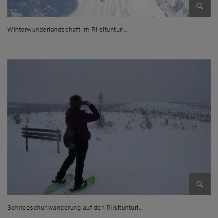
Bild v
Winterwunderlandschaft im Riisitunturi…
Winterwunderlandschaft im Riisitunturi Nationalpark
Facebook
LinkedIn
YouTube
Instagram
Bluesky
Bild v
Schneeschuhwanderung auf den Riisitunturi…