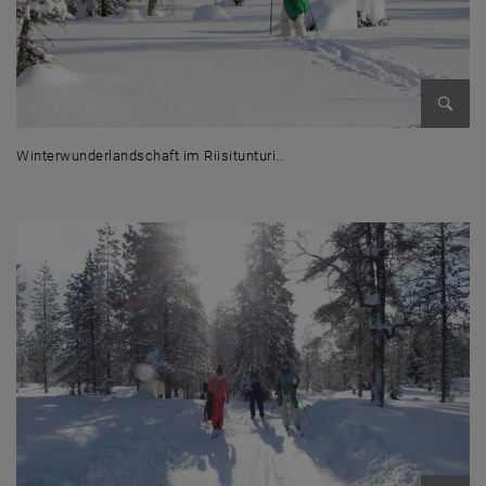
Bild v
Winterwunderlandschaft im Riisitunturi…
Winterwunderlandschaft im Riisitunturi Nationalpark