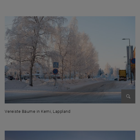
Nordlichter bei Inari, Lappland
Bild v
Vereiste Bäume in Kemi, Lappland
Vereiste Bäume in Kemi, Lappland