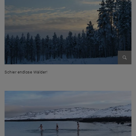
Bild v
Schier endlose Wälder!
Schier endlose Wälder!