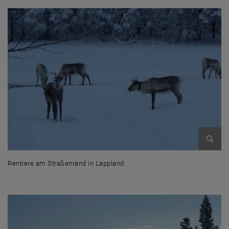
Bild v
Rentiere am Straßenrand in Lappland
Rentiere am Straßenrand in Lappland