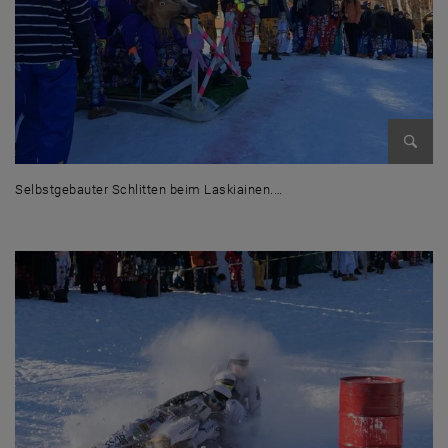
Bild v
Selbstgebauter Schlitten beim Laskiainen.…
Selbstgebauter Schlitten beim Laskiainen. Studenten sammeln Patche