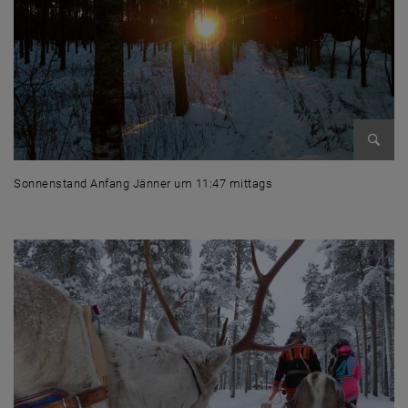
Bild v
Sonnenstand Anfang Jänner um 11:47 mittags
Sonnenstand Anfang Jänner um 11:47 mittags