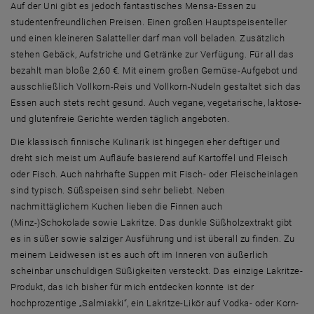
Auf der Uni gibt es jedoch fantastisches Mensa-Essen zu
studentenfreundlichen Preisen. Einen großen Hauptspeisenteller
und einen kleineren Salatteller darf man voll beladen. Zusätzlich
stehen Gebäck, Aufstriche und Getränke zur Verfügung. Für all das
bezahlt man bloße 2,60 €. Mit einem großen Gemüse-Aufgebot und
ausschließlich Vollkorn-Reis und Vollkorn-Nudeln gestaltet sich das
Essen auch stets recht gesund. Auch vegane, vegetarische, laktose-
und glutenfreie Gerichte werden täglich angeboten.
Die klassisch finnische Kulinarik ist hingegen eher deftiger und
dreht sich meist um Aufläufe basierend auf Kartoffel und Fleisch
oder Fisch. Auch nahrhafte Suppen mit Fisch- oder Fleischeinlagen
sind typisch. Süßspeisen sind sehr beliebt. Neben
nachmittäglichem Kuchen lieben die Finnen auch
(Minz-)Schokolade sowie Lakritze. Das dunkle Süßholzextrakt gibt
es in süßer sowie salziger Ausführung und ist überall zu finden. Zu
meinem Leidwesen ist es auch oft im Inneren von äußerlich
scheinbar unschuldigen Süßigkeiten versteckt. Das einzige Lakritze-
Produkt, das ich bisher für mich entdecken konnte ist der
hochprozentige „Salmiakki“, ein Lakritze-Likör auf Vodka- oder Korn-