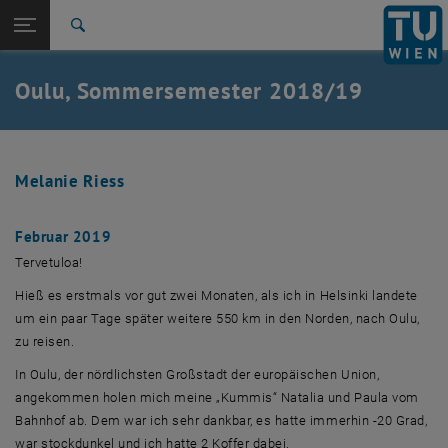
Studium
Seitennavigation öffnen
EN
TU Login
Forschung
Suche
International
Quicklinks
Oulu, Sommersemester 2018/19
Quicklinks-Menü umschalten
Karriere
Zur 1. Menü Ebene
Studium
Zurück zur letzten Ebene:
Blogs
Zurück: Subseiten von Blogs auflisten
Melanie Riess
Oulu 2018/19
Februar 2019
Tervetuloa!
Hieß es erstmals vor gut zwei Monaten, als ich in Helsinki landete
um ein paar Tage später weitere 550 km in den Norden, nach Oulu,
zu reisen.
In Oulu, der nördlichsten Großstadt der europäischen Union,
angekommen holen mich meine „Kummis“ Natalia und Paula vom
Bahnhof ab. Dem war ich sehr dankbar, es hatte immerhin -20 Grad,
war stockdunkel und ich hatte 2 Koffer dabei.