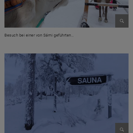
Bild v
Besuch bei einer von Sámi geführten…
Besuch bei einer von Sámi geführten Rentierfarm