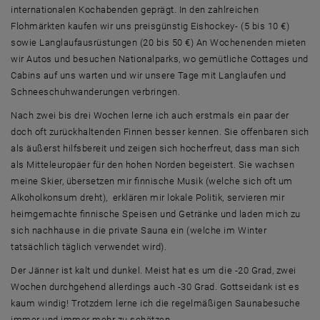
internationalen Kochabenden geprägt. In den zahlreichen
Flohmärkten kaufen wir uns preisgünstig Eishockey- (5 bis 10 €)
sowie Langlaufausrüstungen (20 bis 50 €) An Wochenenden mieten
wir Autos und besuchen Nationalparks, wo gemütliche Cottages und
Cabins auf uns warten und wir unsere Tage mit Langlaufen und
Schneeschuhwanderungen verbringen.
Nach zwei bis drei Wochen lerne ich auch erstmals ein paar der
doch oft zurückhaltenden Finnen besser kennen. Sie offenbaren sich
als äußerst hilfsbereit und zeigen sich hocherfreut, dass man sich
als Mitteleuropäer für den hohen Norden begeistert. Sie wachsen
meine Skier, übersetzen mir finnische Musik (welche sich oft um
Alkoholkonsum dreht), erklären mir lokale Politik, servieren mir
heimgemachte finnische Speisen und Getränke und laden mich zu
sich nachhause in die private Sauna ein (welche im Winter
tatsächlich täglich verwendet wird).
Der Jänner ist kalt und dunkel. Meist hat es um die -20 Grad, zwei
Wochen durchgehend allerdings auch -30 Grad. Gottseidank ist es
kaum windig! Trotzdem lerne ich die regelmäßigen Saunabesuche
immer und immer mehr zu schätzen.