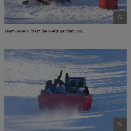
Bild v
Teamweise wird um die Wette gerodelt und…
Teamweise wird um die Wette gerodelt und gerannt