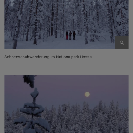
Bild v
Schneeschuhwanderung im Nationalpark Hossa
Schneeschuhwanderung im Nationalpark Hossa