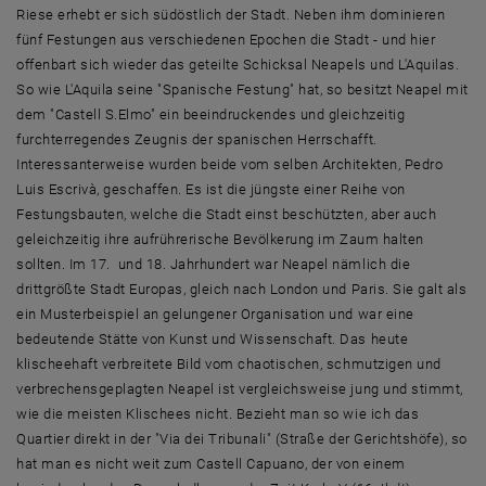
Riese erhebt er sich südöstlich der Stadt. Neben ihm dominieren
fünf Festungen aus verschiedenen Epochen die Stadt - und hier
offenbart sich wieder das geteilte Schicksal Neapels und L'Aquilas.
So wie L'Aquila seine "Spanische Festung" hat, so besitzt Neapel mit
dem "Castell S.Elmo" ein beeindruckendes und gleichzeitig
furchterregendes Zeugnis der spanischen Herrschafft.
Interessanterweise wurden beide vom selben Architekten, Pedro
Luis Escrivà, geschaffen. Es ist die jüngste einer Reihe von
Festungsbauten, welche die Stadt einst beschützten, aber auch
geleichzeitig ihre aufrührerische Bevölkerung im Zaum halten
sollten. Im 17. und 18. Jahrhundert war Neapel nämlich die
drittgrößte Stadt Europas, gleich nach London und Paris. Sie galt als
ein Musterbeispiel an gelungener Organisation und war eine
bedeutende Stätte von Kunst und Wissenschaft. Das heute
klischeehaft verbreitete Bild vom chaotischen, schmutzigen und
verbrechensgeplagten Neapel ist vergleichsweise jung und stimmt,
wie die meisten Klischees nicht. Bezieht man so wie ich das
Quartier direkt in der "Via dei Tribunali" (Straße der Gerichtshöfe), so
hat man es nicht weit zum Castell Capuano, der von einem