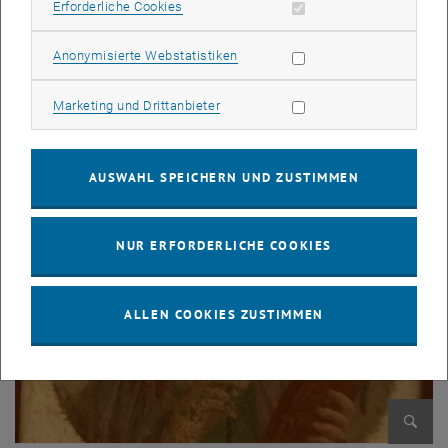
Erforderliche Cookies zulassen
Erforderliche Cookies
Statistik Cookies zulassen
Anonymisierte Webstatistiken
Bild v
Artemis
Marketing Cookies zulassen
Marketing und Drittanbieter
Artemis
AUSWAHL SPEICHERN UND ZUSTIMMEN
NUR ERFORDERLICHE COOKIES
ALLEN COOKIES ZUSTIMMEN