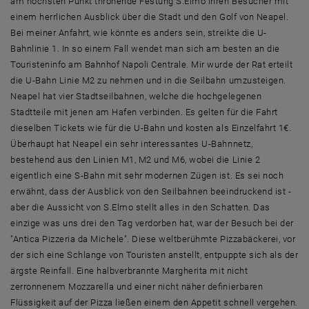
am höchsten Punkt thronende Festung S.Elmo ihren Besucher mit
einem herrlichen Ausblick über die Stadt und den Golf von Neapel.
Bei meiner Anfahrt, wie könnte es anders sein, streikte die U-
Bahnlinie 1. In so einem Fall wendet man sich am besten an die
Touristeninfo am Bahnhof Napoli Centrale. Mir wurde der Rat erteilt
die U-Bahn Linie M2 zu nehmen und in die Seilbahn umzusteigen.
Neapel hat vier Stadtseilbahnen, welche die hochgelegenen
Stadtteile mit jenen am Hafen verbinden. Es gelten für die Fahrt
dieselben Tickets wie für die U-Bahn und kosten als Einzelfahrt 1€.
Überhaupt hat Neapel ein sehr interessantes U-Bahnnetz,
bestehend aus den Linien M1, M2 und M6, wobei die Linie 2
eigentlich eine S-Bahn mit sehr modernen Zügen ist. Es sei noch
erwähnt, dass der Ausblick von den Seilbahnen beeindruckend ist -
aber die Aussicht von S.Elmo stellt alles in den Schatten. Das
einzige was uns drei den Tag verdorben hat, war der Besuch bei der
"Antica Pizzeria da Michele". Diese weltberühmte Pizzabäckerei, vor
der sich eine Schlange von Touristen anstellt, entpuppte sich als der
ärgste Reinfall. Eine halbverbrannte Margherita mit nicht
zerronnenem Mozzarella und einer nicht näher definierbaren
Flüssigkeit auf der Pizza ließen einem den Appetit schnell vergehen.