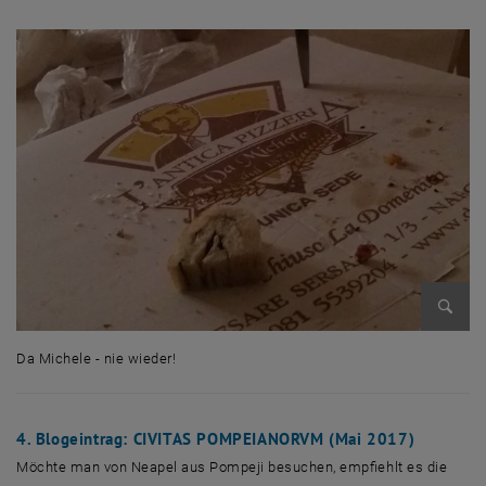
Bild v
Da Michele - nie wieder!
Da Michele - nie wieder!
4. Blogeintrag: CIVITAS POMPEIANORVM (Mai 2017)
Facebook
LinkedIn
YouTube
Instagram
Bluesky
Möchte man von Neapel aus Pompeji besuchen, empfiehlt es die