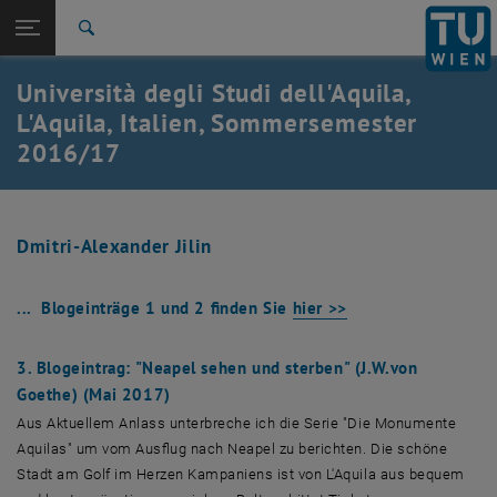
Studium
Seitennavigation öffnen
EN
TU Login
Forschung
Suche
International
Università degli Studi dell'Aquila,
Quicklinks
Quicklinks-Menü umschalten
Karriere
L'Aquila, Italien, Sommersemester
2016/17
Zur 1. Menü Ebene
Studium
Zurück zur letzten Ebene:
Blogs
Zurück: Subseiten von Blogs auflisten
L'Aquila 2016/17 (Teil 2)
Dmitri-Alexander Jilin
... Blogeinträge 1 und 2 finden Sie
hier >>
3. Blogeintrag: "Neapel sehen und sterben" (J.W.von
Goethe) (Mai 2017)
Aus Aktuellem Anlass unterbreche ich die Serie "Die Monumente
Aquilas" um vom Ausflug nach Neapel zu berichten. Die schöne
Stadt am Golf im Herzen Kampaniens ist von L'Aquila aus bequem