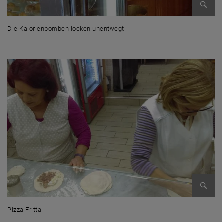
Bild v
Die Kalorienbomben locken unentwegt
Die Kalorienbomben locken unentwegt
Bild v
Pizza Fritta
Pizza Fritta