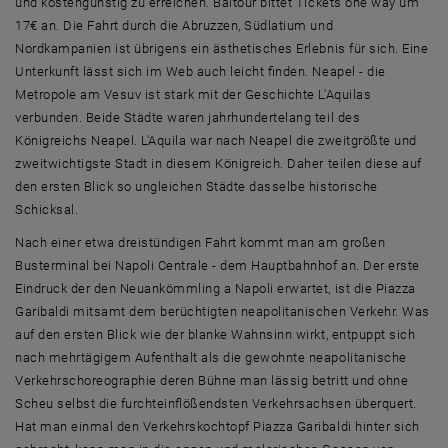
und kostengünstig zu erreichen. Baltour bittet Tickets one way um
17€ an. Die Fahrt durch die Abruzzen, Südlatium und
Nordkampanien ist übrigens ein ästhetisches Erlebnis für sich. Eine
Unterkunft lässt sich im Web auch leicht finden. Neapel - die
Metropole am Vesuv ist stark mit der Geschichte L'Aquilas
verbunden. Beide Städte waren jahrhundertelang teil des
Königreichs Neapel. L'Aquila war nach Neapel die zweitgrößte und
zweitwichtigste Stadt in diesem Königreich. Daher teilen diese auf
den ersten Blick so ungleichen Städte dasselbe historische
Schicksal.
Nach einer etwa dreistündigen Fahrt kommt man am großen
Busterminal bei Napoli Centrale - dem Hauptbahnhof an. Der erste
Eindruck der den Neuankömmling a Napoli erwartet, ist die Piazza
Garibaldi mitsamt dem berüchtigten neapolitanischen Verkehr. Was
auf den ersten Blick wie der blanke Wahnsinn wirkt, entpuppt sich
nach mehrtägigem Aufenthalt als die gewohnte neapolitanische
Verkehrschoreographie deren Bühne man lässig betritt und ohne
Scheu selbst die furchteinflößendsten Verkehrsachsen überquert.
Hat man einmal den Verkehrskochtopf Piazza Garibaldi hinter sich