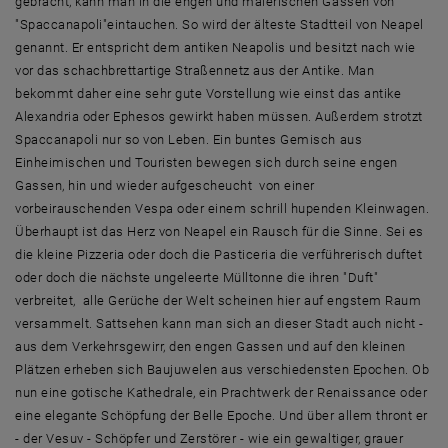
gebracht, kann man in die engen und malerischen Gassen von
"Spaccanapoli"eintauchen. So wird der älteste Stadtteil von Neapel
genannt. Er entspricht dem antiken Neapolis und besitzt nach wie
vor das schachbrettartige Straßennetz aus der Antike. Man
bekommt daher eine sehr gute Vorstellung wie einst das antike
Alexandria oder Ephesos gewirkt haben müssen. Außerdem strotzt
Spaccanapoli nur so von Leben. Ein buntes Gemisch aus
Einheimischen und Touristen bewegen sich durch seine engen
Gassen, hin und wieder aufgescheucht von einer
vorbeirauschenden Vespa oder einem schrill hupenden Kleinwagen.
Überhaupt ist das Herz von Neapel ein Rausch für die Sinne. Sei es
die kleine Pizzeria oder doch die Pasticeria die verführerisch duftet
oder doch die nächste ungeleerte Mülltonne die ihren "Duft"
verbreitet, alle Gerüche der Welt scheinen hier auf engstem Raum
versammelt. Sattsehen kann man sich an dieser Stadt auch nicht -
aus dem Verkehrsgewirr, den engen Gassen und auf den kleinen
Plätzen erheben sich Baujuwelen aus verschiedensten Epochen. Ob
nun eine gotische Kathedrale, ein Prachtwerk der Renaissance oder
eine elegante Schöpfung der Belle Epoche. Und über allem thront er
- der Vesuv - Schöpfer und Zerstörer - wie ein gewaltiger, grauer