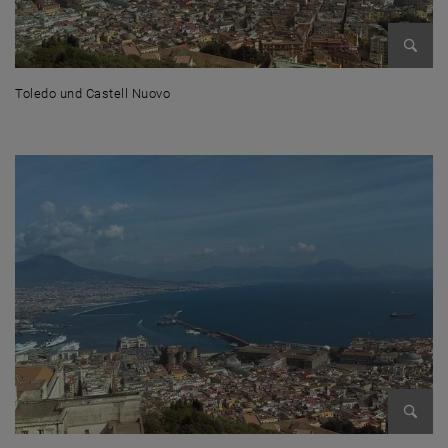
Bild v
Toledo und Castell Nuovo
Toledo und Castell Nuovo
Bild v