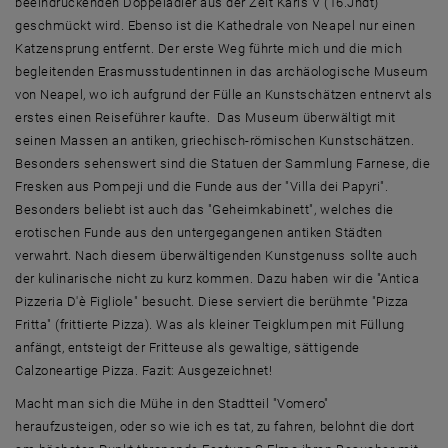
beeindruckenden Doppeladler aus der Zeit Karls V (16.Jhdt)
geschmückt wird. Ebenso ist die Kathedrale von Neapel nur einen
Katzensprung entfernt. Der erste Weg führte mich und die mich
begleitenden Erasmusstudentinnen in das archäologische Museum
von Neapel, wo ich aufgrund der Fülle an Kunstschätzen entnervt als
erstes einen Reiseführer kaufte. Das Museum überwältigt mit
seinen Massen an antiken, griechisch-römischen Kunstschätzen.
Besonders sehenswert sind die Statuen der Sammlung Farnese, die
Fresken aus Pompeji und die Funde aus der "Villa dei Papyri".
Besonders beliebt ist auch das "Geheimkabinett", welches die
erotischen Funde aus den untergegangenen antiken Städten
verwahrt. Nach diesem überwältigenden Kunstgenuss sollte auch
der kulinarische nicht zu kurz kommen. Dazu haben wir die "Antica
Pizzeria D'è Figliole" besucht. Diese serviert die berühmte "Pizza
Fritta" (frittierte Pizza). Was als kleiner Teigklumpen mit Füllung
anfängt, entsteigt der Fritteuse als gewaltige, sättigende
Calzoneartige Pizza. Fazit: Ausgezeichnet!
Macht man sich die Mühe in den Stadtteil "Vomero"
heraufzusteigen, oder so wie ich es tat, zu fahren, belohnt die dort