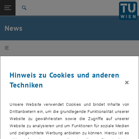
Studium
Seitennavigation öffnen
EN
TU Login
Forschung
Suche
International
Quicklinks
News
Quicklinks-Menü umschalten
Karriere
Zur 1. Menü Ebene
E330-02-Forschungsbereich Industrial Engineering
IE
Zurück zur letzten Ebene:
E330-02-Forschungsbereich
Zurück: Subseiten von E330-02-Forschungsbereich Industrial Engineeri
Industrial Engineering
24. Oktober 2024
News
Hinweis zu Cookies und anderen
Internship 6-12 months with Master
×
Techniken
Thesis - Sustainability Reporting (ESG)
| 20h/week
Unsere Website verwendet Cookies und bindet Inhalte von
Drittanbietern ein, um die grundlegende Funktionalität unserer
This role offers a unique opportunity for a Master's student
Website zu gewährleisten sowie die Zugriffe auf unserer
with a passion for sustainability to gain hands-on
Website zu analysieren und um Funktionen für soziale Medien
experience in shaping ESG (Environmental, Social, and
und zielgerichtete Werbung anbieten zu können. Hierzu ist es
Governance) reporting for mid-sized manufacturing