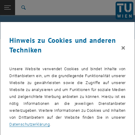
Studium
Seitennavigation öffnen
EN
TU Login
Forschung
Suche
Jour fixe
International
Quicklinks
Events
Quicklinks-Menü umschalten
Karriere
Hinweis zu Cookies und anderen
Zur 1. Menü Ebene
femTUme
×
femTUme
Techniken
Zurück zur letzten Ebene:
femTUme
Zurück: Subseiten von femTUme auflisten
Events
Unsere Website verwendet Cookies und bindet Inhalte von
VERANSTALTUNGEN VOM 17. JULI 2026
Jour fixe
Drittanbietern ein, um die grundlegende Funktionalität unserer
Website zu gewährleisten sowie die Zugriffe auf unserer
04
–
04 August 2026 bis
Website zu analysieren und um Funktionen für soziale Medien
und zielgerichtete Werbung anbieten zu können. Hierzu ist es
AUG. 26
nötig Informationen an die jeweiligen Dienstanbieter
weiterzugeben. Weitere Informationen zu Cookies und Inhalten
Stammtisch 04.08.
von Drittanbietern auf der Website finden Sie in unserer
Datenschutzerklärung
.
tba, 1060 Wien
ANDERE
Veranstaltungstyp:
Veranstaltungsort: