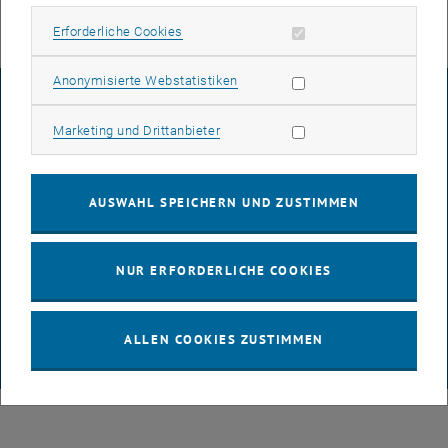
Erforderliche Cookies zulassen
Erforderliche Cookies
Statistik Cookies zulassen
Anonymisierte Webstatistiken
IMPRESSUM
Marketing Cookies zulassen
Marketing und Drittanbieter
BARRIEREFREIHEITSERKLÄRUNG
AUSWAHL SPEICHERN UND ZUSTIMMEN
DATENSCHUTZERKLÄRUNG (PDF)
NUR ERFORDERLICHE COOKIES
COOKIEEINSTELLUNGEN
ALLEN COOKIES ZUSTIMMEN
© TU Wien
# 65814