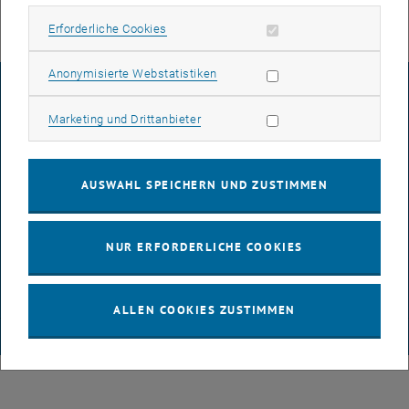
Erforderliche Cookies zulassen
Erforderliche Cookies
Statistik Cookies zulassen
Anonymisierte Webstatistiken
IMPRESSUM
Marketing Cookies zulassen
Marketing und Drittanbieter
BARRIEREFREIHEITSERKLÄRUNG
AUSWAHL SPEICHERN UND ZUSTIMMEN
DATENSCHUTZERKLÄRUNG (PDF)
NUR ERFORDERLICHE COOKIES
COOKIEEINSTELLUNGEN
ALLEN COOKIES ZUSTIMMEN
© TU Wien
# 65814