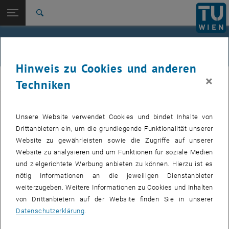
Studium
Seitennavigation öffnen
EN
TU Login
Forschung
Suche
Jour fixe
International
Quicklinks
Events
Quicklinks-Menü umschalten
Karriere
Hinweis zu Cookies und anderen
Zur 1. Menü Ebene
femTUme
×
femTUme
Techniken
Zurück zur letzten Ebene:
femTUme
Zurück: Subseiten von femTUme auflisten
Events
Unsere Website verwendet Cookies und bindet Inhalte von
VERANSTALTUNGEN VOM 17. JULI 2026
Jour fixe
Drittanbietern ein, um die grundlegende Funktionalität unserer
Website zu gewährleisten sowie die Zugriffe auf unserer
04
–
04 August 2026 bis
Website zu analysieren und um Funktionen für soziale Medien
und zielgerichtete Werbung anbieten zu können. Hierzu ist es
AUG. 26
nötig Informationen an die jeweiligen Dienstanbieter
weiterzugeben. Weitere Informationen zu Cookies und Inhalten
Stammtisch 04.08.
von Drittanbietern auf der Website finden Sie in unserer
Datenschutzerklärung
.
tba, 1060 Wien
ANDERE
Veranstaltungstyp:
Veranstaltungsort: