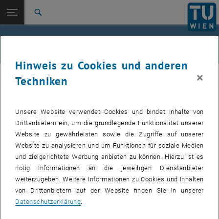
Studium
Seitennavigation öffnen
EN
TU Login
Forschung
Suche
Jour fixe
International
Quicklinks
Events
Quicklinks-Menü umschalten
Karriere
Hinweis zu Cookies und anderen
Zur 1. Menü Ebene
femTUme
×
femTUme
Techniken
Zurück zur letzten Ebene:
femTUme
Zurück: Subseiten von femTUme auflisten
Events
Unsere Website verwendet Cookies und bindet Inhalte von
VERANSTALTUNGEN VOM 17. JULI 2026
Jour fixe
Drittanbietern ein, um die grundlegende Funktionalität unserer
Website zu gewährleisten sowie die Zugriffe auf unserer
04
–
04 August 2026 bis
Website zu analysieren und um Funktionen für soziale Medien
und zielgerichtete Werbung anbieten zu können. Hierzu ist es
AUG. 26
nötig Informationen an die jeweiligen Dienstanbieter
weiterzugeben. Weitere Informationen zu Cookies und Inhalten
Stammtisch 04.08.
von Drittanbietern auf der Website finden Sie in unserer
Datenschutzerklärung
.
tba, 1060 Wien
ANDERE
Veranstaltungstyp:
Veranstaltungsort: