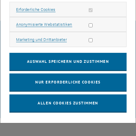
Erforderliche Cookies zulassen
Erforderliche Cookies
Statistik Cookies zulassen
Anonymisierte Webstatistiken
IMPRESSUM
Marketing Cookies zulassen
Marketing und Drittanbieter
BARRIEREFREIHEITSERKLÄRUNG
AUSWAHL SPEICHERN UND ZUSTIMMEN
DATENSCHUTZERKLÄRUNG (PDF)
NUR ERFORDERLICHE COOKIES
COOKIEEINSTELLUNGEN
ALLEN COOKIES ZUSTIMMEN
© TU Wien
# 65814