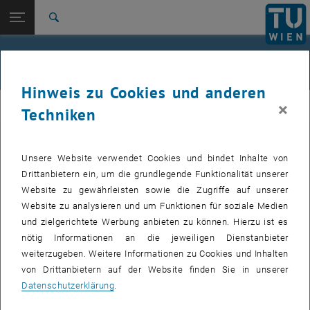
Studium
Seitennavigation öffnen
EN
TU Login
Forschung
Suche
Jour fixe
International
Quicklinks
Events
Quicklinks-Menü umschalten
Karriere
Hinweis zu Cookies und anderen
Zur 1. Menü Ebene
femTUme
×
femTUme
Techniken
Zurück zur letzten Ebene:
femTUme
Zurück: Subseiten von femTUme auflisten
Events
Unsere Website verwendet Cookies und bindet Inhalte von
VERANSTALTUNGEN VOM 15. JULI 2026
Jour fixe
Drittanbietern ein, um die grundlegende Funktionalität unserer
Website zu gewährleisten sowie die Zugriffe auf unserer
04
–
04 August 2026 bis
Website zu analysieren und um Funktionen für soziale Medien
und zielgerichtete Werbung anbieten zu können. Hierzu ist es
AUG. 26
nötig Informationen an die jeweiligen Dienstanbieter
weiterzugeben. Weitere Informationen zu Cookies und Inhalten
Stammtisch 04.08.
von Drittanbietern auf der Website finden Sie in unserer
Datenschutzerklärung
.
tba, 1060 Wien
ANDERE
Veranstaltungstyp:
Veranstaltungsort: