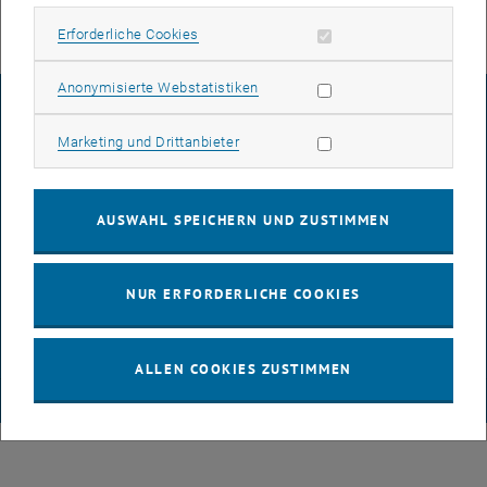
Erforderliche Cookies zulassen
Erforderliche Cookies
Statistik Cookies zulassen
Anonymisierte Webstatistiken
IMPRESSUM
Marketing Cookies zulassen
Marketing und Drittanbieter
BARRIEREFREIHEITSERKLÄRUNG
AUSWAHL SPEICHERN UND ZUSTIMMEN
DATENSCHUTZERKLÄRUNG (PDF)
NUR ERFORDERLICHE COOKIES
COOKIEEINSTELLUNGEN
ALLEN COOKIES ZUSTIMMEN
© TU Wien
# 65814