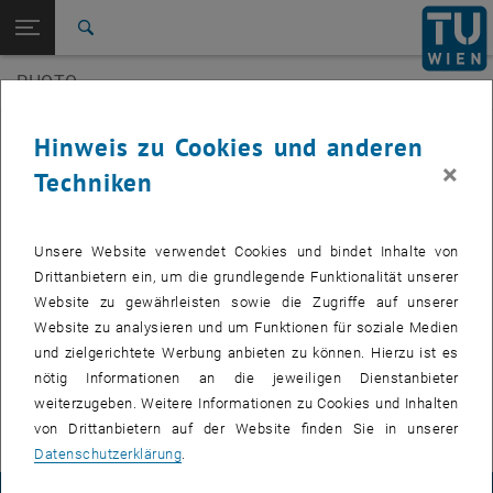
Seitennavigation öffnen
EN
TU Login
Suche
3D Underwater
SilviLaser 2021
PHOTO
Zur 1. Menü Ebene
E120-07 Forschungsbereich Photogrammetrie
Zurück zur letzten Ebene:
E120-07 Forschungsbereich
Zurück: Subseiten von E120-07 Forschungsbereich Photogrammetrie au
Veranstaltungen
Hinweis zu Cookies und anderen
Photogrammetrie
×
Techniken
Veranstaltungen
3D Underwater
Zukünftige Veranstaltungen
SilviLaser 2021
Unsere Website verwendet Cookies und bindet Inhalte von
Drittanbietern ein, um die grundlegende Funktionalität unserer
Vergangene Veranstaltungen
Website zu gewährleisten sowie die Zugriffe auf unserer
Website zu analysieren und um Funktionen für soziale Medien
VERANSTALTUNGEN VOM 14. JULI 2026
und zielgerichtete Werbung anbieten zu können. Hierzu ist es
nötig Informationen an die jeweiligen Dienstanbieter
weiterzugeben. Weitere Informationen zu Cookies und Inhalten
Es gibt keine Veranstaltungen in der aktuellen Ansicht.
von Drittanbietern auf der Website finden Sie in unserer
Datenschutzerklärung
.