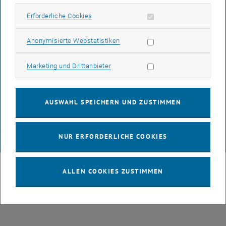
IMPRESSUM
Erforderliche Cookies zulassen
Erforderliche Cookies
Subseiten von 3D Under
Statistik Cookies zulassen
Anonymisierte Webstatistiken
BARRIEREFREIHEITSERKLÄRUNG
Marketing Cookies zulassen
Marketing und Drittanbieter
DATENSCHUTZERKLÄRUNG (PDF)
AUSWAHL SPEICHERN UND ZUSTIMMEN
COOKIEEINSTELLUNGEN
NUR ERFORDERLICHE COOKIES
© TU Wien
# 109311
ALLEN COOKIES ZUSTIMMEN