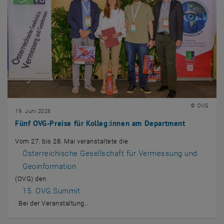
© OVG
19. Juni 2026
Fünf OVG-Preise für Kolleg:innen am Department
Vom 27. bis 28. Mai veranstaltete die
, öffnet eine externe URL in einem neuen Fenster
Österreichische Gesellschaft für Vermessung und
Geoinformation
(OVG) den
, öffnet eine externe URL in einem neuen Fenster
15. OVG.Summit
. Bei der Veranstaltung…