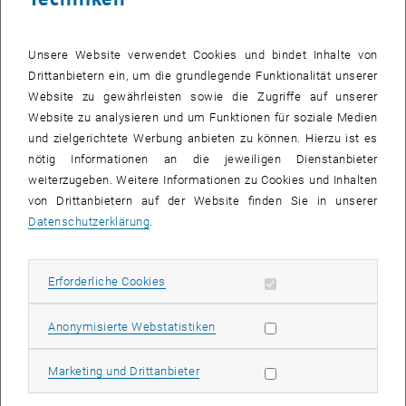
beeinflusst. Die Charakterisierung von großräumigen
Vegetationsdynamiken kann zum Verständnis der komplexen
Unsere Website verwendet Cookies und bindet Inhalte von
Wechselwirkungen zwischen Pflanzen und ihren abiotischen
Drittanbietern ein, um die grundlegende Funktionalität unserer
Ressourcen beitragen. Die Überwachung der Vegetation mit Hilfe
Website zu gewährleisten sowie die Zugriffe auf unserer
von Mikrowellen-Satellitenbeobachtungen liefert aufgrund der
Website zu analysieren und um Funktionen für soziale Medien
höheren Eindringtiefe der Mikrowellenstrahlung und ihrer
und zielgerichtete Werbung anbieten zu können. Hierzu ist es
Empfindlichkeit gegenüber dem Wassergehalt der Vegetation
nötig Informationen an die jeweiligen Dienstanbieter
ergänzende Informationen zu den üblicherweise verwendeten
weiterzugeben. Weitere Informationen zu Cookies und Inhalten
optischen Daten. Die sogenannte optische Vegetationstiefe (VOD),
von Drittanbietern auf der Website finden Sie in unserer
welche man aus solchen Mikrowellenmessungen ableiten kann,
Datenschutzerklärung
.
kann zur Analyse wasserbezogener Prozesse verwendet werden, die
das Wachstum der Vegetation bestimmen.
Die optische Tiefe der Vegetation kann mit aktiven und passiven
Erforderliche Cookies zulassen
Erforderliche Cookies
Sensoren und bei verschiedenen Frequenzen im Mikrowellenbereich
gemessen werden, vor allem im L-, C-, X- und Ku-Band. Die
Statistik Cookies zulassen
Anonymisierte Webstatistiken
Empfindlichkeit des VOD gegenüber der Vegetationsdecke variiert je
nach Frequenz und Sensortyp. Daher ist ein Vergleich mehrerer
Marketing Cookies zulassen
Marketing und Drittanbieter
VOD-Datensätze im Hinblick auf die angestrebten
Vegetationseigenschaften notwendig, um die Mikrowellen-