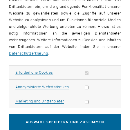
Die Vorlesungen Analysis 3 wird nach dem Buch 'Aufbau Analysis'
Drittanbietern ein, um die grundlegende Funktionalität unserer
gelesen.
Website zu gewährleisten sowie die Zugriffe auf unserer
Website zu analysieren und um Funktionen für soziale Medien
Dieses können Sie im Buchhandel erstehen, oder kapitelweise als
und zielgerichtete Werbung anbieten zu können. Hierzu ist es
.pdf herunterladen. Sollten Sie Druckfehler im Buch entdecken, wäre
nötig Informationen an die jeweiligen Dienstanbieter
ich sehr dankbar, wenn Sie mir diese per
Email
schicken.
weiterzugeben. Weitere Informationen zu Cookies und Inhalten
Fragestunde
von Drittanbietern auf der Website finden Sie in unserer
Zur Analysis 3 gibt es auch eine Fragestunde. Diese wird von einem
Datenschutzerklärung
.
höhersemestrigen Studenten/Studentin geleitet und ist dazu da,
dass Fragen zum laufenden Stoffgebiet beantwortet werden. Nutzen
Erforderliche Cookies zulassen
Erforderliche Cookies
Sie dieses zusätzliche LVA-Angebot insbesondere dann, wenn sie
sich schwer tun, den Dingen zu folgen!
Statistik Cookies zulassen
Anonymisierte Webstatistiken
Die Fragestunde findet Montags, 09h05 bis 09h50 außer am
20.1.2025 immer im Sem.R. DA grün 02 A - GEO statt. Am
Marketing Cookies zulassen
Marketing und Drittanbieter
20.1.2025 findet sie zu besagter Zeit im FH HS 2 statt.
Zusätzliche Skripten, Unterlagen & Websites
AUSWAHL SPEICHERN UND ZUSTIMMEN
Sie finden mit diversen Suchmaschinen viel Material, auch ganze