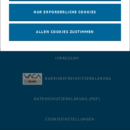
Skripten, die zur Vorlesung passen. Man suche z.B. nach Analysis.
Werfen Sie mal einen Blick hinein, denn das Verständnis des
NUR ERFORDERLICHE COOKIES
Stoffes kann sich nur erhöhen, wenn Sie die Dinge auch aus einem
anderen Blickwinkel betrachten. Außerdem finden Sie dort auch
Grafiken und Zeichnungen zur Veranschaulichung.
ALLEN COOKIES ZUSTIMMEN
IMPRESSUM
BARRIEREFREIHEITSERKLÄRUNG
DATENSCHUTZERKLÄRUNG (PDF)
COOKIEEINSTELLUNGEN