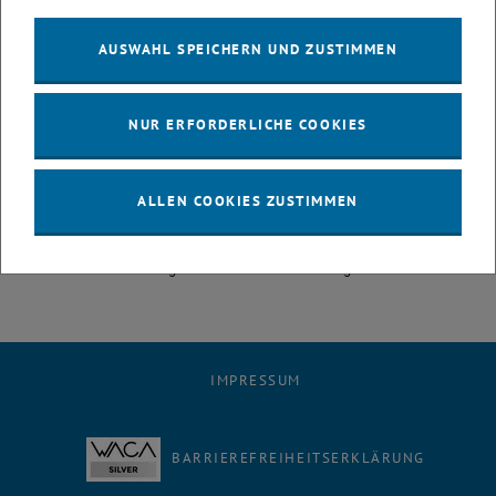
Die Fragestunde findet immer Montags, 9h00 bis 9h45 im Hörsaal
AUSWAHL SPEICHERN UND ZUSTIMMEN
FH 8 - Nöbauer HS statt.
Zusätzliche Skripten, Unterlagen & Websites
NUR ERFORDERLICHE COOKIES
Sie finden mit diversen Suchmaschinen viel Material, auch ganze
Skripten, die zur Vorlesung passen. Man suche z.B. nach Analysis.
Werfen Sie mal einen Blick hinein, denn das Verständnis des
ALLEN COOKIES ZUSTIMMEN
Stoffes kann sich nur erhöhen, wenn Sie die Dinge auch aus einem
anderen Blickwinkel betrachten. Außerdem finden Sie dort auch
Grafiken und Zeichnungen zur Veranschaulichung.
IMPRESSUM
BARRIEREFREIHEITSERKLÄRUNG