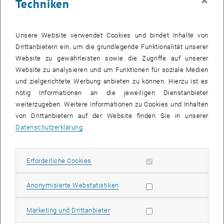
×
Techniken
Ort der Vorlesung bis auf angekündigte Einzelfälle immer Hörsaal
FH 8 - Nöbauer HS
Unsere Website verwendet Cookies und bindet Inhalte von
Buch zur Vorlesung
Drittanbietern ein, um die grundlegende Funktionalität unserer
Die Vorlesungen Analysis 1 und Analysis 2 werden nach dem Buch
Website zu gewährleisten sowie die Zugriffe auf unserer
'Fundament Analysis' gelesen.
Website zu analysieren und um Funktionen für soziale Medien
Dieses können Sie im Buchhandel erstehen, oder kapitelweise als
und zielgerichtete Werbung anbieten zu können. Hierzu ist es
.pdf herunterladen. Sollten Sie Druckfehler im Buch entdecken, wäre
nötig Informationen an die jeweiligen Dienstanbieter
ich sehr dankbar, wenn Sie mir diese per
weiterzugeben. Weitere Informationen zu Cookies und Inhalten
Email
schicken.
von Drittanbietern auf der Website finden Sie in unserer
Zusätzlich
Datenschutzerklärung
.
, öffnet eine externe URL in einem neuen Fenster
ein
.pdf
zur in der Vorlesung vorgestellten Konstruktion der
rationalen Zahlen.
Erforderliche Cookies zulassen
Erforderliche Cookies
Fragestunde
Zur Analysis 1 gibt es auch eine Fragestunde. Diese wird von einem
Statistik Cookies zulassen
höhersemestrigen Studenten/Studentin geleitet und ist dazu da,
Anonymisierte Webstatistiken
dass Fragen zum laufenden Stoffgebiet beantwortet werden. Nutzen
Sie dieses zusätzliche LVA-Angebot insbesondere dann, wenn sie
Marketing Cookies zulassen
Marketing und Drittanbieter
sich schwer tun, den Dingen zu folgen!