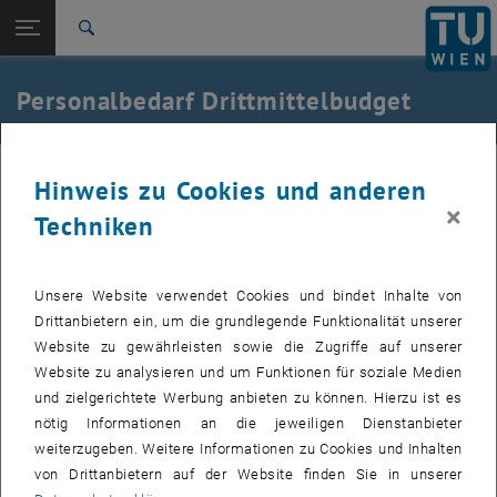
Studium
Seitennavigation öffnen
EN
TU Login
Forschung
Suche
International
Quicklinks
Personalbedarf Drittmittelbudget
Quicklinks-Menü umschalten
Karriere
Zur 1. Menü Ebene
Intern
Generell sind DM-Ausschreibungen nicht ausschreibungspflichtig.
Hinweis zu Cookies und anderen
Zurück zur letzten Ebene:
Personalbedarf Ausschreibungsstart
Zurück: Subseiten von Personalbedarf Ausschreibungsstart auflisten
×
Wir im
Fachbereich Bewerbungsmanagement
können aus
Techniken
Personalbedarf Drittmittelbudget
ressourcentechnischen Gründen „nur“
Globalbudget-Stellen
im
digitalen
Ausschreibungs- und Bewerbungsprozess
und somit auf
der
TU Jobplattform jobs.tuwien.ac.at
unterstützen/anbieten.
Unsere Website verwendet Cookies und bindet Inhalte von
Drittanbietern ein, um die grundlegende Funktionalität unserer
Im
Drittmittelbereich
sind wir Ihnen gerne bei Medienschaltungen
Website zu gewährleisten sowie die Zugriffe auf unserer
behilflich. Senden Sie hierfür eine Email mit:
Website zu analysieren und um Funktionen für soziale Medien
Ihrem gewünschten
Ausschreibungstext
in einem
Word-File inkl.
und zielgerichtete Werbung anbieten zu können. Hierzu ist es
Email-Adresse
für den Erhalt der Bewerbungen und der
nötig Informationen an die jeweiligen Dienstanbieter
gewünschten
Bewerbungsfrist
weiterzugeben. Weitere Informationen zu Cookies und Inhalten
den gewünschten
Medien inkl. Info der Verrechnungsadresse
und
von Drittanbietern auf der Website finden Sie in unserer