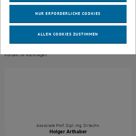
Details zur Installation findest Du in der Anleitung. Ganz wichtig:
Zum Programmieren des eingebauten Arduino Nano muss dieser
NUR ERFORDERLICHE COOKIES
vom MP3-Modul getrennt werden – das betrifft die beiden
Datenleitungen zwischen Arduino und MP3-Modul (ein gelbes und
ein grünes Kabel).
ALLEN COOKIES ZUSTIMMEN
Viel Spaß mit Deiner MP3-Box!
Kontakt für Rückfragen:
Associate Prof. Dipl.-Ing. Dr.techn.
Holger Arthaber