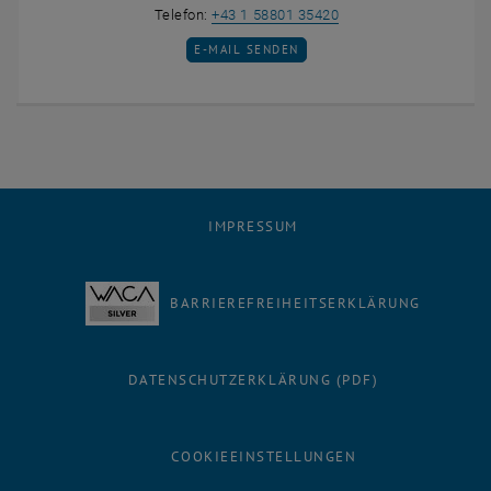
Holger Arthaber anrufe
Telefon:
+43 1 58801 35420
E-MAIL AN HOLGER ARTHABER SENDEN
E-MAIL SENDEN
IMPRESSUM
BARRIEREFREIHEITSERKLÄRUNG
DATENSCHUTZERKLÄRUNG (PDF)
COOKIEEINSTELLUNGEN