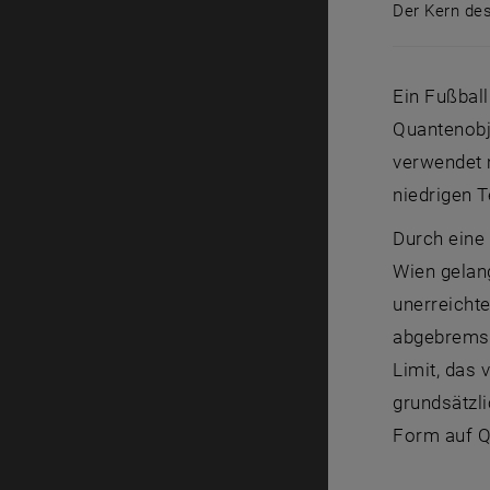
Der Kern de
Der Kern d
Ein Fußball
Quantenobj
verwendet 
niedrigen 
Durch eine
Wien gelang
unerreicht
abgebremst
Limit, das 
grundsätzli
Form auf Q