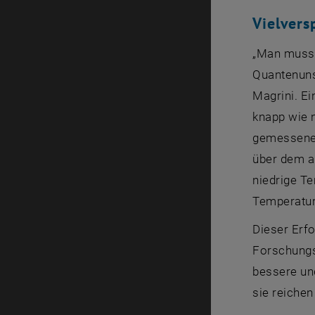
Vielver
„Man muss 
Quantenuns
Magrini. E
knapp wie 
gemessene 
über dem a
niedrige T
Temperatu
Dieser Erf
Forschungs
bessere un
sie reiche