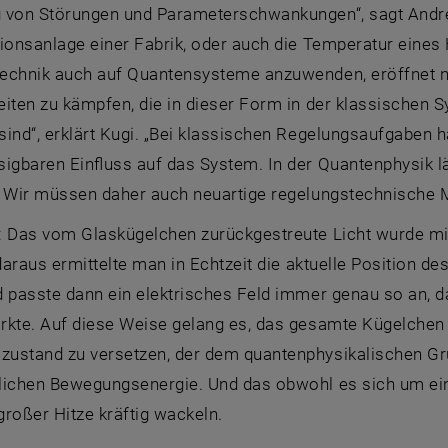
 von Störungen und Parameterschwankungen“, sagt Andre
tionsanlage einer Fabrik, oder auch die Temperatur eine
echnik auch auf Quantensysteme anzuwenden, eröffnet ne
iten zu kämpfen, die in dieser Form in der klassischen 
ind“, erklärt Kugi. „Bei klassischen Regelungsaufgaben 
igbaren Einfluss auf das System. In der Quantenphysik lä
. Wir müssen daher auch neuartige regelungstechnische 
: Das vom Glaskügelchen zurückgestreute Licht wurde mit
 daraus ermittelte man in Echtzeit die aktuelle Position d
d passte dann ein elektrisches Feld immer genau so an,
rkte. Auf diese Weise gelang es, das gesamte Kügelchen 
ustand zu versetzen, der dem quantenphysikalischen Gr
lichen Bewegungsenergie. Und das obwohl es sich um ein
roßer Hitze kräftig wackeln.