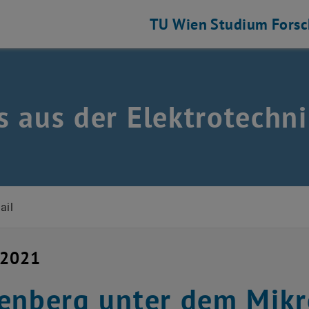
TU Wien
Studium
Fors
 aus der Elektrotechni
stechnik auflisten
ail
i 2021
enberg unter dem Mik