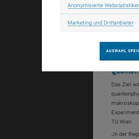
Mit Hilfe 
Anonymisierte Webstatistike
Laser aufg
die Atome 
Ma
Marketing und Drittanbieter
Wackelbewe
sind zwei 
ist als di
AUSWAHL SPEI
Quanten
Das Ziel wa
quantenphy
makroskopi
Experiment
TU Wien.
„In der Re