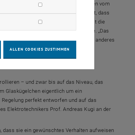
 werden. Die Atome des Kügelchens werden vom
rere hundert Grad Celsius. Das bedeutet, dass
 Experiment untersuchte man aber nicht die
eln des Kügelchens in einer Laserfalle. „Das
ng eines Pendels in der Pendeluhr etwas anderes
Aspelmeyer.
ALLEN COOKIES ZUSTIMMEN
ollieren – und zwar bis auf das Niveau, das
im Glaskügelchen eigentlich um ein
 Regelung perfekt entworfen und auf das
 Elektrotechnikers Prof. Andreas Kugi an der
n, dass sie ein gewünschtes Verhalten aufweisen