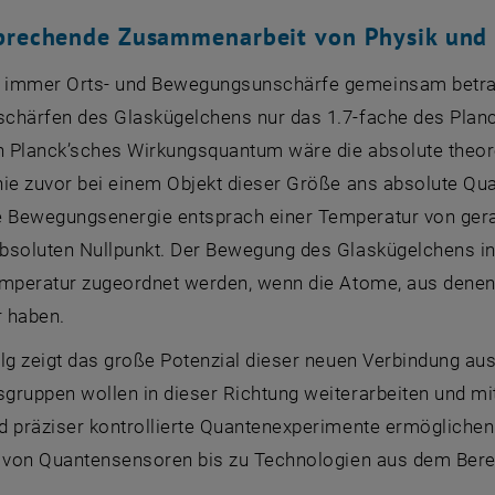
sprechende Zusammenarbeit von Physik und
immer Orts- und Bewegungsunschärfe gemeinsam betrac
chärfen des Glaskügelchens nur das 1.7-fache des Plan
in Planck’sches Wirkungsquantum wäre die absolute theore
nie zuvor bei einem Objekt dieser Größe ans absolute Qu
Bewegungsenergie entsprach einer Temperatur von gerade
bsoluten Nullpunkt. Der Bewegung des Glaskügelchens i
emperatur zugeordnet werden, wenn die Atome, aus denen
r haben.
olg zeigt das große Potenzial dieser neuen Verbindung a
gruppen wollen in dieser Richtung weiterarbeiten und m
d präziser kontrollierte Quantenexperimente ermöglichen
n von Quantensensoren bis zu Technologien aus dem Bere