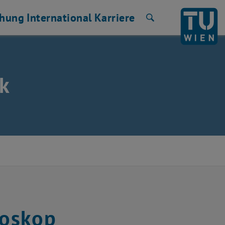
chung
International
Karriere
Suche
k
roskop