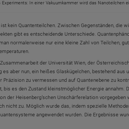
s Experiments: In einer Vakuumkammer wird das Nanoteilchen 
es Experiments: In einer Vakuumkammer wird das Nanot
 ist kein Quantenteilchen. Zwischen Gegenständen, die w
ekten gibt es entscheidende Unterschiede. Quantenphänom
man normalerweise nur eine kleine Zahl von Teilchen, gu
Temperaturen.
 Zusammenarbeit der Universität Wien, der Österreichis
 es aber nun, ein heißes Glaskügelchen, bestehend aus u
er Präzision zu vermessen und auf Quantenebene zu kontr
, bis es den Zustand kleinstmöglicher Energie annahm. 
von der Heisenberg’schen Unschärferelation vorgegeben w
ch nicht zu. Möglich wurde das, indem spezielle Methode
uantensysteme angewendet wurden. Die Ergebnisse wurd