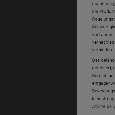
unabhängig
die Produk
Regelungst
Schwierigke
vorhanden s
vernachläss
verhindern
Das gelang
detektiert,
Bereich un
entgegenwi
Bewegungsz
kleinstmög
Atome bei g