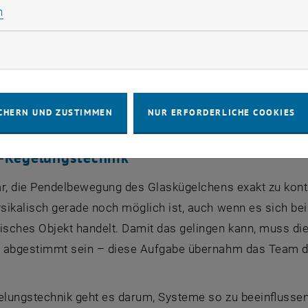
eines Laserstrahls kann das Glaskügelchen festgehalten
Statistik Cookies zulassen
n
eheizt, die innere Temperatur des Kügelchens beträgt meh
des Kügelchens heftige Wackelbewegungen ausführen. Im
rketing Cookies zulassen
gungen der einzelnen Atome, sondern das kollektive Wack
ganz unterschiedliche Dinge, ähnlich wie auch die Bewegu
e Bewegung der einzelnen Atome im Pendel“, sagt Markus 
CHERN UND ZUSTIMMEN
NUR ERFORDERLICHE COOKIES
-Regelungstechnik
r, die Pendelbewegung des Glaskügelchens exakt zu kontr
sikalisch gerade noch möglich ist, auch wenn es sich be
sches Objekt handelt. Damit das gelingen kann, muss die
 abgestimmt sein – diese Aufgabe übernahm das Team des
gelungstechnik geht es darum, Systeme so zu beeinflusse