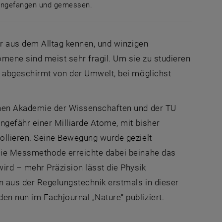
eingefangen und gemessen.
eilchen eingefangen und gemessen.
ir aus dem Alltag kennen, und winzigen
ene sind meist sehr fragil. Um sie zu studieren
t abgeschirmt von der Umwelt, bei möglichst
chen Akademie der Wissenschaften und der TU
ngefähr einer Milliarde Atome, mit bisher
ollieren. Seine Bewegung wurde gezielt
Die Messmethode erreichte dabei beinahe das
ird – mehr Präzision lässt die Physik
n aus der Regelungstechnik erstmals in dieser
en nun im Fachjournal „
Nature
“ publiziert.