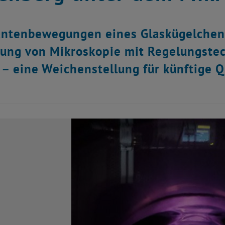
ntenbewegungen eines Glaskügelchens
ung von Mikroskopie mit Regelungstech
– eine Weichenstellung für künftige 