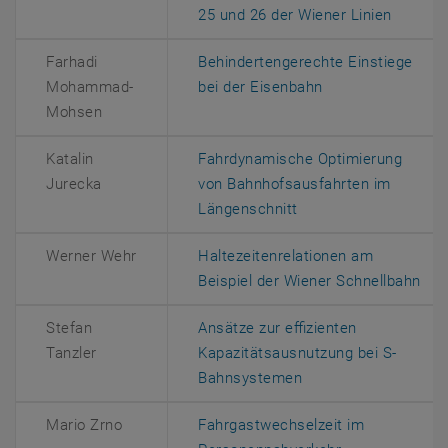
, öffne
25 und 26 der Wiener Linien
Farhadi
Behindertengerechte Einstiege
, öffnet eine ext
Mohammad-
bei der Eisenbahn
Mohsen
Katalin
Fahrdynamische Optimierung
Jurecka
von Bahnhofsausfahrten im
, öffnet eine externe
Längenschnitt
Werner Wehr
Haltezeitenrelationen am
, ö
Beispiel der Wiener Schnellbahn
Stefan
Ansätze zur effizienten
Tanzler
Kapazitätsausnutzung bei S-
, öffnet eine extern
Bahnsystemen
Mario Zrno
Fahrgastwechselzeit im