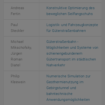
Andreas
Konstruktive Optimierung des
, öffne
Fertin
beweglichen Seilfangschuhs
Paul
Logistik- und Fahrzeugkonzepte
, öffnet ei
Steckler
für Güterstraßenbahnen
Michael
Güterstraßenbahn -
Mikschofsky,
Möglichkeiten und Systeme von
Jürgen
schienengebundenem
Roman
Gütertransport im städtischen
, öffnet eine externe U
Diatel
Nahverkehr
Philip
Numerische Simulation zur
Kleewein
Geothermienutzung im
Gebirgstunnel und
bahntechnische
, öffnet 
Anwendungsmöglichkeiten