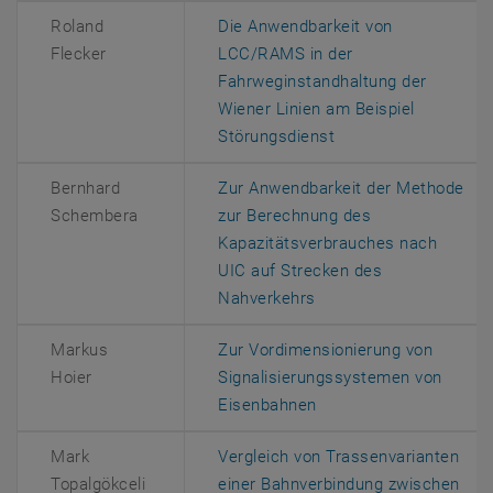
Roland
Die Anwendbarkeit von
Flecker
LCC/RAMS in der
Fahrweginstandhaltung der
Wiener Linien am Beispiel
, öffnet eine extern
Störungsdienst
Bernhard
Zur Anwendbarkeit der Methode
Schembera
zur Berechnung des
Kapazitätsverbrauches nach
UIC auf Strecken des
, öffnet eine externe 
Nahverkehrs
Markus
Zur Vordimensionierung von
Hoier
Signalisierungssystemen von
, öffnet eine externe 
Eisenbahnen
Mark
Vergleich von Trassenvarianten
Topalgökceli
einer Bahnverbindung zwischen