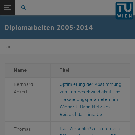
Seitennavigation öffnen
EN
TU Login
Suche
Zur 1. Menü Ebene
E230-02-Forschungsbereich Spurgebundene
Diplomarbeiten 2005-2014
Verkehrssysteme
Zurück zur letzten Ebene:
Diplomarbeiten
Zurück: Subseiten von Diplomarbeiten auflisten
rail
Diplomarbeiten 2005-2014
Name
Titel
Bernhard
Optimierung der Abstimmung
Ackerl
von Fahrgeschwindigkeit und
Trassierungsparametern im
Wiener U-Bahn-Netz am
, öffnet eine e
Beispiel der Linie U3
Das Verschleißverhalten von
Thomas