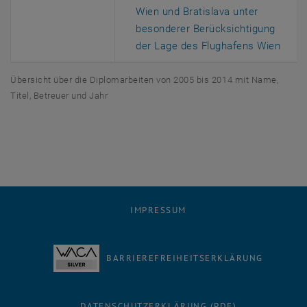
Wien und Bratislava unter
besonderer Berücksichtigung
, öff
der Lage des Flughafens Wien
Übersicht über die Diplomarbeiten von 2005 bis 2014 mit Name,
Titel, Betreuer und Jahr
IMPRESSUM
BARRIEREFREIHEITSERKLÄRUNG
DATENSCHUTZERKLÄRUNG (PDF)