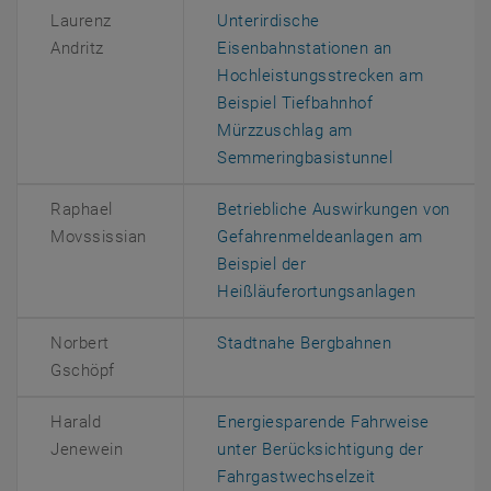
Laurenz
Unterirdische
Andritz
Eisenbahnstationen an
Hochleistungsstrecken am
Beispiel Tiefbahnhof
Mürzzuschlag am
, öffnet ein
Semmeringbasistunnel
Raphael
Betriebliche Auswirkungen von
Movssissian
Gefahrenmeldeanlagen am
Beispiel der
, öffnet 
Heißläuferortungsanlagen
, öffnet ein
Norbert
Stadtnahe Bergbahnen
Gschöpf
Harald
Energiesparende Fahrweise
Jenewein
unter Berücksichtigung der
, öffnet eine 
Fahrgastwechselzeit