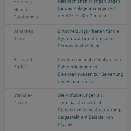
Rillenschienen in engen Bögen
Hammer,
für das Anlagenmanagement
Florian
, öffnet ei
der Wiener Straßenbahn
Pototschnig
Johannes
Entscheidungskriterien für die
Kehrer
Systemwahl im öffentlichen
, öffnet eine e
Personennahverkehr
Bernhard
Psychoakustische Analyse von
Raffel
Fahrgeräuschen im
Eisenbahnwesen zur Bewertung
, öffnet eine ext
des Fahrkomforts
Stanislav
Die Anforderungen an
Zhulev
Terminals hinsichtlich
Standortwahl und Ausstattung,
dargestellt am Beispiel von
, öffnet eine externe URL in
Plovdiv