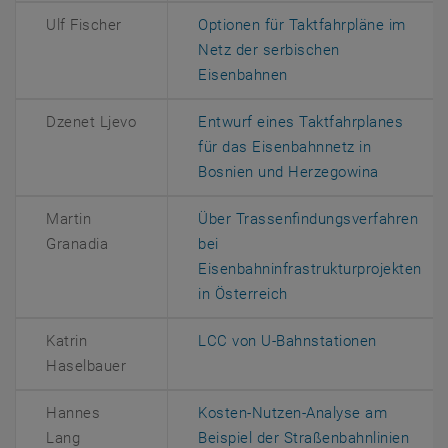
Ulf Fischer
Optionen für Taktfahrpläne im
Netz der serbischen
, öffnet eine externe 
Eisenbahnen
Dzenet Ljevo
Entwurf eines Taktfahrplanes
für das Eisenbahnnetz in
, öffnet 
Bosnien und Herzegowina
Martin
Über Trassenfindungsverfahren
Granadia
bei
Eisenbahninfrastrukturprojekten
, öffnet eine externe 
in Österreich
, öffnet e
Katrin
LCC von U-Bahnstationen
Haselbauer
Hannes
Kosten-Nutzen-Analyse am
Lang
Beispiel der Straßenbahnlinien