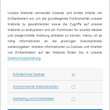
Ivan
Fahrdynamische
Unsere Website verwendet Cookies und bindet Inhalte von
Fluckinger
Einflussfaktoren des
Drittanbietern ein, um die grundlegende Funktionalität unserer
Übergangsbogens am Beispiel
Website zu gewährleisten sowie die Zugriffe auf unserer
, öffnet ei
der Wiener Straßenbahn
Website zu analysieren und um Funktionen für soziale Medien
und zielgerichtete Werbung anbieten zu können. Hierzu ist es
Viktor Plank
Dimensionierung von
nötig Informationen an die jeweiligen Dienstanbieter
, öff
Gepäckablagen in Reisezügen
weiterzugeben. Weitere Informationen zu Cookies und Inhalten
von Drittanbietern auf der Website finden Sie in unserer
Gerhard
Technische Grundlagen für den
Datenschutzerklärung
.
Nendwich
Einsatz von
Zweisystemfahrzeugen am
Erforderliche Cookies zulassen
Erforderliche Cookies
, öffnet e
Beispiel der Wiener Linien
Statistik Cookies zulassen
Anonymisierte Webstatistiken
Gerfried
Einfluss moderner
Kerstein
Eisenbahnfahrzeuge auf
Marketing Cookies zulassen
Marketing und Drittanbieter
Sicherungsanlagen im
, öffnet eine exte
Eisenbahnbetrieb