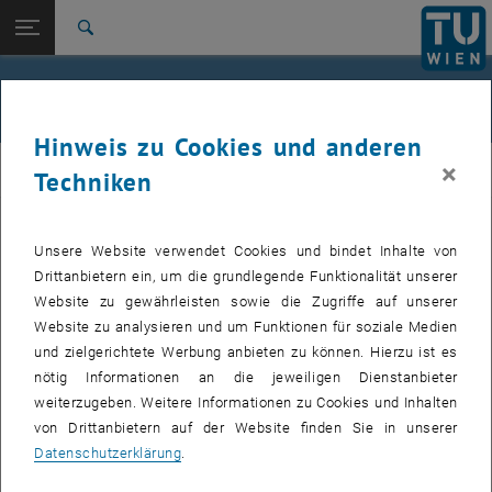
Seitennavigation öffnen
EN
TU Login
Suche
Zur 1. Menü Ebene
E210-01-Forschungsbereich Integrale Planung und
Check-In Flug
Industriebau
Zurück zur letzten Ebene:
Hinweis zu Cookies und anderen
Lehre
Zurück: Subseiten von Lehre auflisten
×
ibau
Techniken
2018
7. REAL ESTATE AWARD Flughafen MÜNCHEN
Unsere Website verwendet Cookies und bindet Inhalte von
Drittanbietern ein, um die grundlegende Funktionalität unserer
In interdisziplinären Teams (Studierende der Architektur,
Website zu gewährleisten sowie die Zugriffe auf unserer
Raumplanung und Bauingenieurwesen) wurde das städtebauliche,
Website zu analysieren und um Funktionen für soziale Medien
wirtschaftliche, infrastrukturelle und ökologische Konzept für die
und zielgerichtete Werbung anbieten zu können. Hierzu ist es
Weiterentwicklung des Flughafen München erarbeitet und für den
nötig Informationen an die jeweiligen Dienstanbieter
Wettbewerb 7. REAL ESTATE AWARD Flughafen MÜNCHEN
weiterzugeben. Weitere Informationen zu Cookies und Inhalten
eingereicht! Als Untersuchungsobjekt für die konkrete
von Drittanbietern auf der Website finden Sie in unserer
Projektaufgabe des Awards diente das Areal AirSite West mit dem
Datenschutzerklärung
.
Parkhaus P41 des Flughafens München. Begrenzt durch die Nord-
und Zentralallee im Norden und Süden, sowie dem Hotelstandort im