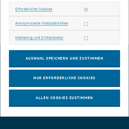
Osten und einem neuen Bürostandort im Westen, sollten auf der
Erforderliche Cookies zulassen
Erforderliche Cookies
Basis eines fiktiven Projektes auf dem Gelände des Flughafen
München Werkswohnungen entstehen. Die Entwicklung eines
Statistik Cookies zulassen
Anonymisierte Webstatistiken
Parkraumkonzeptes war essentieller Bestandteil.
Marketing Cookies zulassen
Marketing und Drittanbieter
IMPRESSUM
AUSWAHL SPEICHERN UND ZUSTIMMEN
BARRIEREFREIHEITSERKLÄRUNG
NUR ERFORDERLICHE COOKIES
DATENSCHUTZERKLÄRUNG (PDF)
ALLEN COOKIES ZUSTIMMEN
COOKIEEINSTELLUNGEN