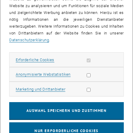
Website zu analysieren und um Funktionen für soziale Medien
Link zum TISS-Eintrag
und zielgerichtete Werbung anbieten zu können. Hierzu ist es
nötig Informationen an die jeweiligen Dienstanbieter
weiterzugeben. Weitere Informationen zu Cookies und Inhalten
von Drittanbietern auf der Website finden Sie in unserer
Datenschutzerklärung
.
Erforderliche Cookies zulassen
Erforderliche Cookies
Statistik Cookies zulassen
Anonymisierte Webstatistiken
Marketing Cookies zulassen
Marketing und Drittanbieter
Associate Prof. Dipl.-Ing. Dr.techn.
Johannes Pistrol
AUSWAHL SPEICHERN UND ZUSTIMMEN
BSc
Johannes Pistrol anrufen
Telefon:
+43 1 58801 22127
NUR ERFORDERLICHE COOKIES